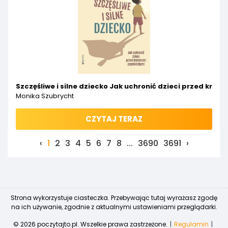
Szczęśliwe i silne dziecko Jak uchronić dzieci przed kry
Monika Szubrycht
CZYTAJ TERAZ
‹
1
2
3
4
5
6
7
8
...
3690
3691
›
Strona wykorzystuje ciasteczka. Przebywając tutaj wyrażasz zgodę
na ich używanie, zgodnie z aktualnymi ustawieniami przeglądarki.
© 2026 poczytajto.pl. Wszelkie prawa zastrzeżone.
Regulamin