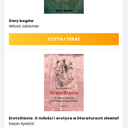
Dary bogów
Witold Jabłoński
CZYTAJ TERAZ
ErotoSlavia. O miłości i erotyce w literaturach słowiański
Dejan Ajdačić