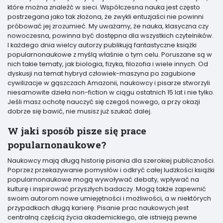
które można znaleźć w sieci. Współczesna nauka jest często
postrzegana jako tak złożona, że zwykli entuzjaści nie powinni
próbować jej zrozumieć. My uważamy, że nauka, klasyczna czy
nowoczesna, powinna być dostępna dla wszystkich czytelników.
I każdego dnia wielcy autorzy publikują fantastyczne książki
popularnonaukowe z myślą właśnie o tym celu. Poruszane są w
nich takie tematy, jak biologia, fizyka, filozofia i wiele innych. Od
dyskusji na temat hybryd człowiek-maszyna po zagubione
cywilizacje w gąszczach Amazonii, naukowcy i pisarze stworzyli
niesamowite dzieła non-fiction w ciągu ostatnich 15 lat i nie tylko.
Jeśli masz ochotę nauczyć się czegoś nowego, a przy okazji
dobrze się bawić, nie musisz już szukać dalej.
W jaki sposób pisze się prace
popularnonaukowe?
Naukowcy mają długą historię pisania dla szerokiej publiczności.
Poprzez przekazywanie pomysłów i odkryć całej ludzkości książki
popularnonaukowe mogą wywoływać debaty, wpływać na
kulturę i inspirować przyszłych badaczy. Mogą także zapewnić
swoim autorom nowe umiejętności i możliwości, a w niektórych
przypadkach długą karierę. Pisanie prac naukowych jest
centralną częścią życia akademickiego, ale istnieją pewne