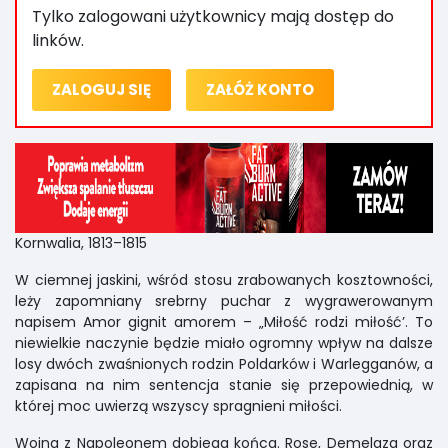
Tylko zalogowani użytkownicy mają dostęp do
linków.
ZALOGUJ SIĘ
ZAŁÓŻ KONTO
Kornwalia, 1813–1815
W ciemnej jaskini, wśród stosu zrabowanych kosztowności,
leży zapomniany srebrny puchar z wygrawerowanym
napisem Amor gignit amorem – „Miłość rodzi miłość’. To
niewielkie naczynie będzie miało ogromny wpływ na dalsze
losy dwóch zwaśnionych rodzin Poldarków i Warlegganów, a
zapisana na nim sentencja stanie się przepowiednią, w
której moc uwierzą wszyscy spragnieni miłości.
Wojna z Napoleonem dobiega końca. Rose, Demelaza oraz