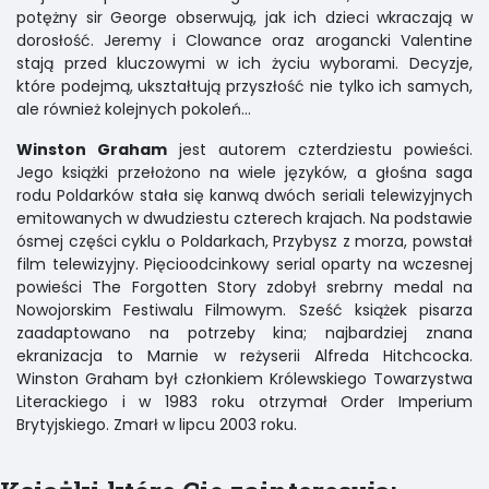
potężny sir George obserwują, jak ich dzieci wkraczają w
dorosłość. Jeremy i Clowance oraz arogancki Valentine
stają przed kluczowymi w ich życiu wyborami. Decyzje,
które podejmą, ukształtują przyszłość nie tylko ich samych,
ale również kolejnych pokoleń…
Winston Graham
jest autorem czterdziestu powieści.
Jego książki przełożono na wiele języków, a głośna saga
rodu Poldarków stała się kanwą dwóch seriali telewizyjnych
emitowanych w dwudziestu czterech krajach. Na podstawie
ósmej części cyklu o Poldarkach, Przybysz z morza, powstał
film telewizyjny. Pięcioodcinkowy serial oparty na wczesnej
powieści The Forgotten Story zdobył srebrny medal na
Nowojorskim Festiwalu Filmowym. Sześć książek pisarza
zaadaptowano na potrzeby kina; najbardziej znana
ekranizacja to Marnie w reżyserii Alfreda Hitchcocka.
Winston Graham był członkiem Królewskiego Towarzystwa
Literackiego i w 1983 roku otrzymał Order Imperium
Brytyjskiego. Zmarł w lipcu 2003 roku.