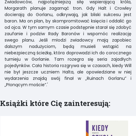
Zwiadowców, najpotężniejszą siłę wspierającą króla,
Morgarath planuje zagarnąć tron. Gdy Halt i Crowley
docierają do Gorlanu, odkrywają, jak bliski sukcesu jest
baron. Ma on plan, by skompromitować księcia i oddalić go
od ojca. W tym samym czasie podstępnie starał się zdobyć
zaufanie i podziw Rady Baronów i wspomóc realizację
swego planu. Jeśli młodzi zwiadowcy mają zapobiec
dalszym nadużyciom, będą musieli wstąpić na
niebezpieczną ścieżkę, która doprowadzi ich do corocznego
turnieju w Gorlanie. Tam rozegra się seria zajadłych
pojedynków. Cała historia rozgrywa się w czasach, kiedy Will
nie był jeszcze uczniem Halta, ale opowiedziane w niej
wydarzenia znajdą swój finał w „Ruinach Gorlanu” i
„Płonącym moście”.'
Książki które Cię zainteresują: