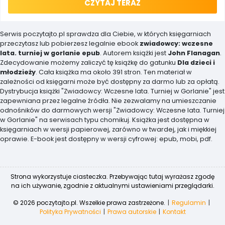
CZYTAJ TERAZ
Serwis poczytajto.pl sprawdza dla Ciebie, w których księgarniach
przeczytasz lub pobierzesz legalnie ebook
zwiadowcy: wczesne
lata. turniej w gorlanie epub
. Autorem książki jest
John Flanagan
.
Zdecydowanie możemy zaliczyć tę książkę do gatunku
Dla dzieci i
młodzieży
. Cała książka ma około 391 stron. Ten materiał w
zależności od księgarni może być dostępny za darmo lub za opłatą.
Dystrybucja książki "Zwiadowcy: Wczesne lata. Turniej w Gorlanie" jest
zapewniana przez legalne źródła. Nie zezwalamy na umieszczanie
odnośników do darmowych wersji "Zwiadowcy: Wczesne lata. Turniej
w Gorlanie" na serwisach typu chomikuj. Książka jest dostępna w
księgarniach w wersji papierowej, zarówno w twardej, jak i miękkiej
oprawie. E-book jest dostępny w wersji cyfrowej: epub, mobi, pdf.
Strona wykorzystuje ciasteczka. Przebywając tutaj wyrażasz zgodę
na ich używanie, zgodnie z aktualnymi ustawieniami przeglądarki.
© 2026 poczytajto.pl. Wszelkie prawa zastrzeżone.
Regulamin
Polityka Prywatności
Prawa autorskie
Kontakt