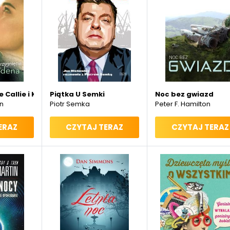
e Callie i Kaydena
Piątka U Semki
Noc bez gwiazd
n
Piotr Semka
Peter F. Hamilton
ERAZ
CZYTAJ TERAZ
CZYTAJ TERAZ