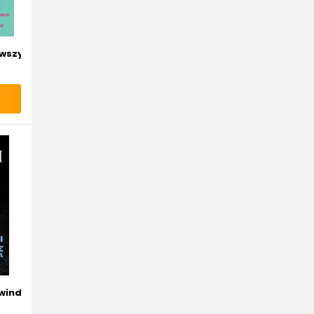
 wszystkim
wieści
 windzie czyli re konkwista