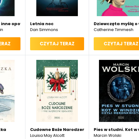
i inne opowiadania
Letnia noc
Dziewczęta myślą o
in
Dan Simmons
Catherine Timmesh
ERAZ
CZYTAJ TERAZ
CZYTAJ TERAZ
zka
Cudowne Boże Narodzenie i inne świąteczne opo
Pies w studni. Kot w
Louisa May Alcott
Marcin Wolski