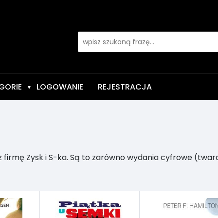
GORIE
LOGOWANIE
REJESTRACJA
▼
 firmę Zysk i S-ka. Są to zarówno wydania cyfrowe (twar