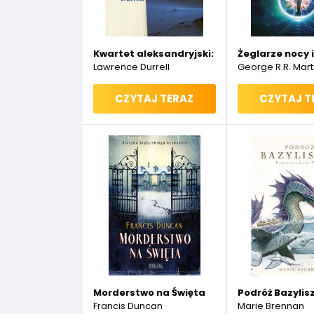
Kwartet aleksandryjski: Balthazar
Żeglarze nocy 
Lawrence Durrell
George R.R. Mart
CZYTAJ TERAZ
CZYTAJ T
Morderstwo na Święta
Podróż Bazylis
Francis Duncan
Marie Brennan