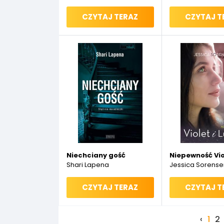
CZYTAJ TERAZ
CZYTAJ T
Niechciany gość
Niepewność Viol
Shari Lapena
Jessica Sorense
CZYTAJ TERAZ
CZYTAJ T
‹
1
2