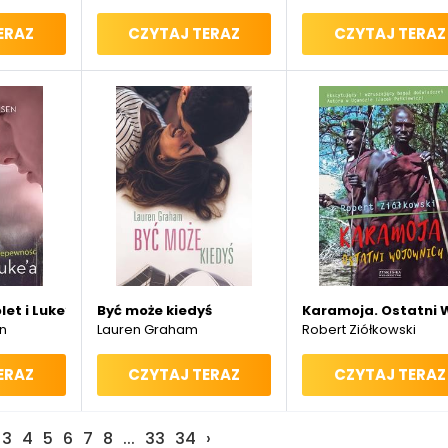
ERAZ
CZYTAJ TERAZ
CZYTAJ TERAZ
et i Luke’a
Być może kiedyś
Karamoja. Ostatni 
n
Lauren Graham
Robert Ziółkowski
ERAZ
CZYTAJ TERAZ
CZYTAJ TERAZ
3
4
5
6
7
8
...
33
34
›