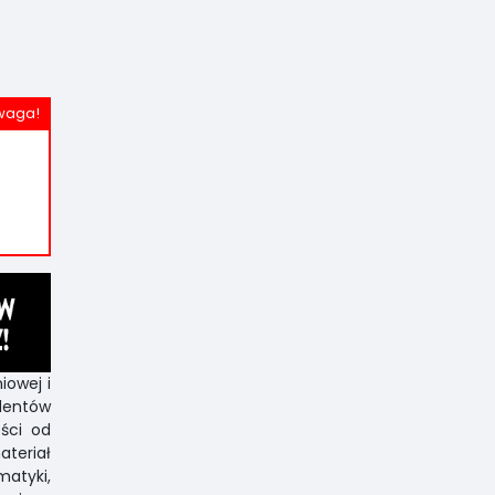
iowej i
udentów
ści od
ateriał
atyki,