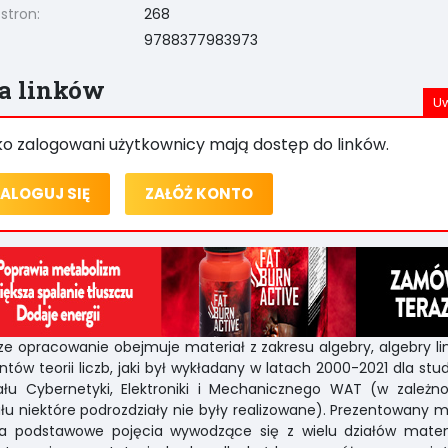
 stron:
268
9788377983973
ta linków
ko zalogowani użytkownicy mają dostęp do linków.
ALOGUJ SIĘ
ZAŁÓŻ KONTO
sze opracowanie obejmuje materiał z zakresu algebry, algebry lin
tów teorii liczb, jaki był wykładany w latach 2000-2021 dla st
ału Cybernetyki, Elektroniki i Mechanicznego WAT (w zależno
łu niektóre podrozdziały nie były realizowane). Prezentowany m
ra podstawowe pojęcia wywodzące się z wielu działów matem