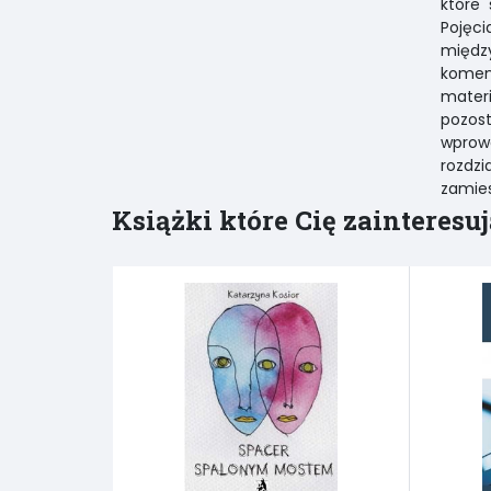
które
Pojęc
między
komen
mater
pozos
wprowa
rozdz
zamies
Książki które Cię zainteresuj