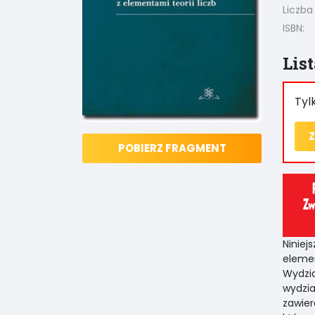
Liczba
ISBN:
Lis
Tyl
Z
POBIERZ FRAGMENT
Niniej
elemen
Wydzi
wydzia
zawie