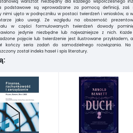
 stanowią warsztat niezbędny dla każdego współczesnego inży
ia podstawowe są wprowadzane za pomocą definicji, zaś r
 nimi ujęto w podręczniku w postaci twierdzeń i wniosków, a w
tarze jako uwagi. Ze względu na obszerność prezento
iału w części formułowanych twierdzeń dowody pomini
tawiono jedynie niezbędne lub najważniejsze z nich. Każd
dzone pojęcie lub twierdzenie jest ilustrowane przykładem, 
iał kończy seria zadań do samodzielnego rozwiązania. Na
zczony został indeks haseł i spis literatury.
ą: