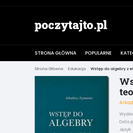
STRONA GŁÓWNA
POPULARNE
KATE
Strona Główna
Edukacja
Wstęp do algebry z el
Ws
teo
Arkad
Wydaw
Data pu
Język: