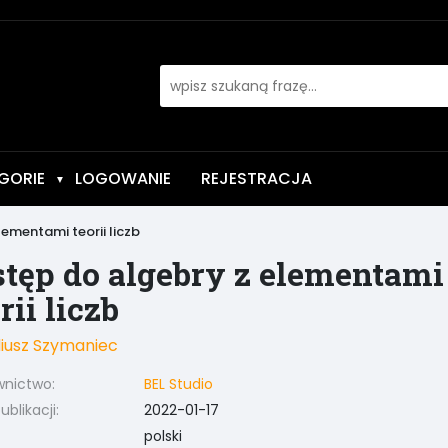
GORIE
LOGOWANIE
REJESTRACJA
▼
ementami teorii liczb
tęp do algebry z elementami
rii liczb
iusz Szymaniec
nictwo:
BEL Studio
blikacji:
2022-01-17
polski