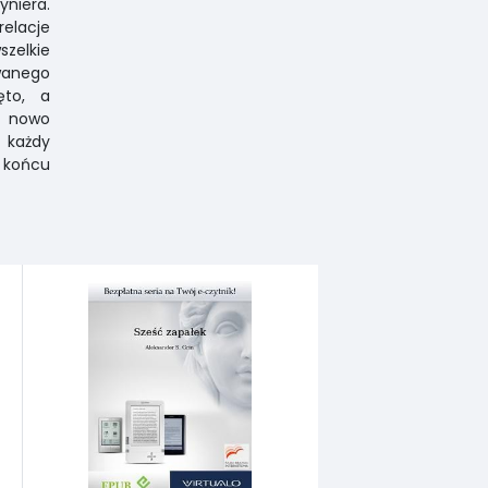
niera.
elacje
szelkie
wanego
ęto, a
e nowo
a każdy
 końcu