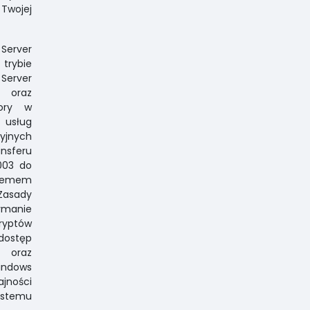
 Twojej
Server
trybie
Server
h oraz
tory w
 usług
jnych
nsferu
003 do
stemem
Zasady
manie
yptów
dostęp
 oraz
indows
jności
ystemu