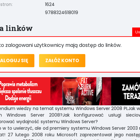
 stron:
1624
9788324618019
ta linków
ko zalogowani użytkownicy mają dostęp do linków.
ALOGUJ SIĘ
ZAŁÓŻ KONTO
ndium wiedzy na temat systemu Windows Server 2008 PLJak w
m Windows Server 2008?Jak konfigurować usługi siecio
orować wydajność systemu Windows Server?
 w to uwierzyć, ale od premiery systemu Windows Server 2003
lat! 27 lutego 2008 roku Microsoft zaprezentował jego nast