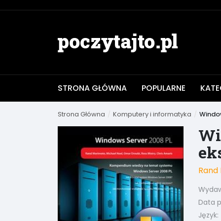
STRONA GŁÓWNA
POPULARNE
KATE
Strona Główna
Komputery i informatyka
Window
Wi
ek
Rand
Wydaw
Data pu
Język: