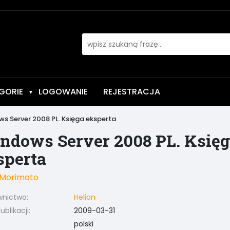
GORIE
LOGOWANIE
REJESTRACJA
▼
s Server 2008 PL. Księga eksperta
ndows Server 2008 PL. Księ
sperta
 Morimoto
nictwo:
Helion
blikacji:
2009-03-31
polski