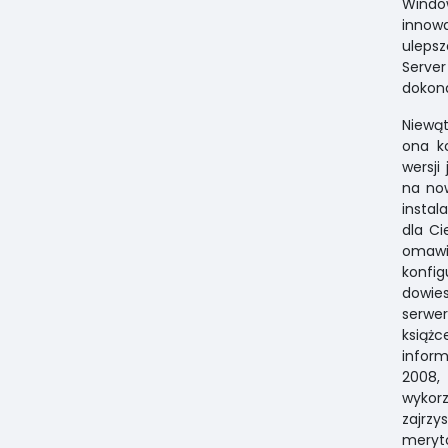
Windo
innow
ulepsz
Serve
dokona
Niewąt
ona k
wersji
na now
instal
dla Ci
omawia
konfig
dowie
serwe
książ
infor
2008,
wykorz
zajrz
meryt