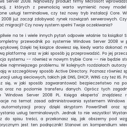
ws Server 2008. Najnowszy produkt firmy Microsoft wprowadza
acji, z których z pewnością warto wymienić nowy model 
one usługi terminalowe, czy też nowy tryb instalacji Core. 
r 2008 już zaczął zdobywać rynek rozwiązań serwerowych. Czy
ć migracji? Czy nowy system spełni Twoje oczekiwania?
pliwie na te i wiele innych pytań odpowie właśnie ta książka! 
ompletny przewodnik po systemie Windows Server 2008 w po
 językowej. Dzięki tej książce dowiesz się, kiedy warto dokonać m
ą platformę oraz w jaki sposób ją przeprowadzić. Po jej przec
acja systemu -- również w nowym trybie Core -- nie będzie s
ebie najmniejszego problemu. W kolejnych rozdziałach autorzy 
ją w szczegółowy sposób Active Directory. Poznasz również 
uracji usług sieciowych, takich jak DNS, DHCP, WINS czy też IIS. 
sz się, w jaki sposób zagwarantować bezpieczeństwo na po
ra oraz na poziomie transferu danych. Oprócz tych zagadn
ce 'Windows Server 2008 PL. Księga eksperta' znajdziesz r
macje na temat zasad administrowania systemem Windows 
 automatyzacji pracy dzięki skryptom PowerShell oraz s
ystania usług terminalowych. Jednak to nie wszystko! Wystar
ysz do spisu treści, a przekonasz się, jak obszerny pod wz
orycznym jest ten podręcznik! Stanowi on kompendium wie