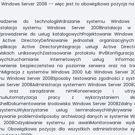
Windows Server 2008 -- więc jest to obowiązkowa pozycja na
adzenie do technologiiWdrażanie systemu Windows 
nstalacja systemu Windows Server 2008Instalacja w 
prowadzenie do usług katalogowychProjektowanie Windows 
Active DirectoryDefiniowanie jednostek organizacyjnyc
eplikacja Active DirectoryIntegracja usługi Active Direc
wiskach uniksowychZastosowanie protokołu IPv6Konfiguracja
iowychUruchamianie internetowych usług informacy
pewnienie bezpieczeństwa na poziomie serwera oraz na tra
hMigracja z systemów Windows 2000 lub Windows Server 2
mu Windows Server 2008Sposoby testowania zgodności z sy
ws Server 2008Administracja systemem Windows Server 2008
y oraz zarządzanie nimiKonserwacja i utrzy
emuAutomatyzacja pracy z wykorzystaniem skr
ShellDokumentowanie środowiska Windows Server 2008Zdalny 
ystemuWykorzystanie usług terminalowychWykrywanie
ązywanie problemówSposoby archiwizacji danych w systemie W
r 2008Odzyskiwanie systemu po awariiMonitorowanie wyda
mu Obowiązkowa pozycja dla wszystkich administratorów s