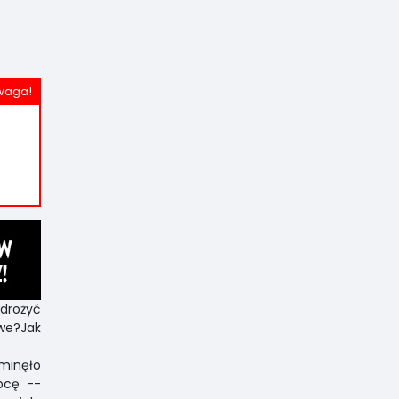
drożyć
we?Jak
 minęło
ępcę --