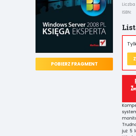
Liczba
ISBN:
Lis
Tyl
Z
POBIERZ FRAGMENT
Kompe
syste
monit
Trudno
już 5 