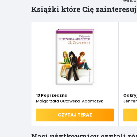
Window
Książki które Cię zainteresuj
13 Poprzeczna
Odkryj
Małgorzata Gutowska-Adamczyk
Jenifer
CZYTAJ TERAZ
Nasi użytkownicy czytali ró