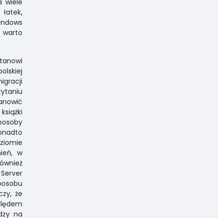
 wiele
łatek,
Windows
 warto
Stanowi
lskiej
igracji
zytaniu
tanowić
książki
sposoby
Ponadto
ziomie
ień, w
ównież
Server
posobu
czy, że
ględem
dzy na