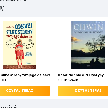
s Server 2008!
ą:
 silne strony twojego dziecka
Opowiadania dla Krystyny
 Fox
Stefan Chwin
CZYTAJ TERAZ
CZYTAJ TERAZ
wnież: