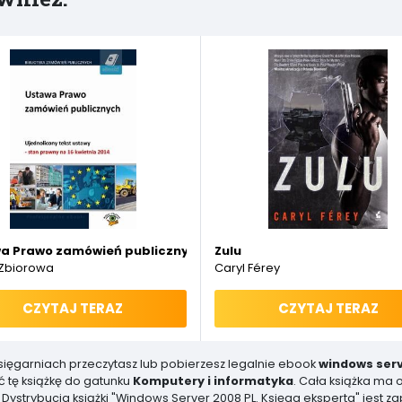
a Prawo zamówień publicznych. Ujednolicony tekst ustawy - s
Zulu
Zbiorowa
Caryl Férey
CZYTAJ TERAZ
CZYTAJ TERAZ
księgarniach przeczytasz lub pobierzesz legalnie ebook
windows serv
 tę książkę do gatunku
Komputery i informatyka
. Cała książka ma 
Dystrybucja książki "Windows Server 2008 PL. Księga eksperta" jest 