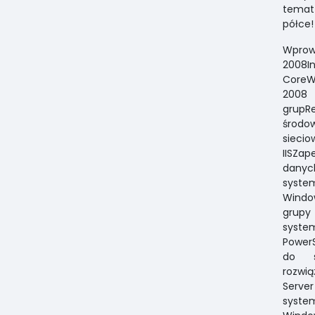
temat 
półce!
Wprow
2008I
CoreW
2008 
grupR
środo
siec
IISZa
danyc
syste
Windo
grup
syst
Power
do s
rozwi
Serve
syste