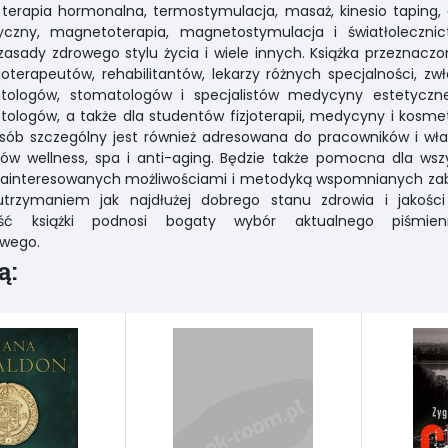
 terapia hormonalna, termostymulacja, masaż, kinesio taping,
tyczny, magnetoterapia, magnetostymulacja i światłolecznic
zasady zdrowego stylu życia i wiele innych. Książka przeznaczo
zjoterapeutów, rehabilitantów, lekarzy różnych specjalności, zw
tologów, stomatologów i specjalistów medycyny estetyczne
ologów, a także dla studentów fizjoterapii, medycyny i kosmeto
ób szczególny jest również adresowana do pracowników i właś
ów wellness, spa i anti-aging. Będzie także pomocna dla wsz
zainteresowanych możliwościami i metodyką wspomnianych za
utrzymaniem jak najdłużej dobrego stanu zdrowia i jakości 
ść książki podnosi bogaty wybór aktualnego piśmien
owego.
ą: