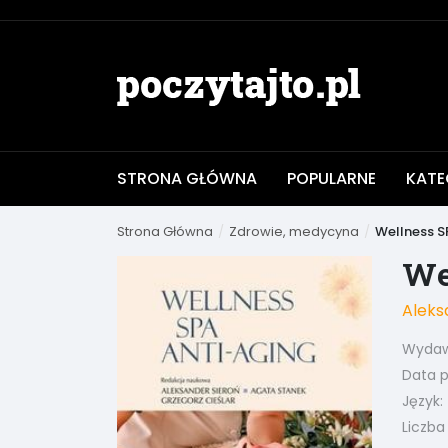
STRONA GŁÓWNA
POPULARNE
KATE
Strona Główna
Zdrowie, medycyna
Wellness S
We
Aleks
Wydaw
Data pu
Język:
Liczba