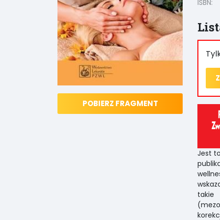
ISBN:
Lis
Tyl
Z
POBIERZ FRAGMENT
Jest t
publi
welln
wskaza
takie
(mezot
korekc