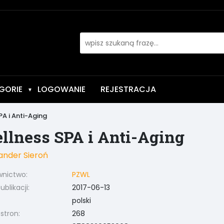
GORIE
LOGOWANIE
REJESTRACJA
▼
PA i Anti-Aging
llness SPA i Anti-Aging
ander Sieroń
nictwo:
PZWL
blikacji:
2017-06-13
polski
 stron:
268