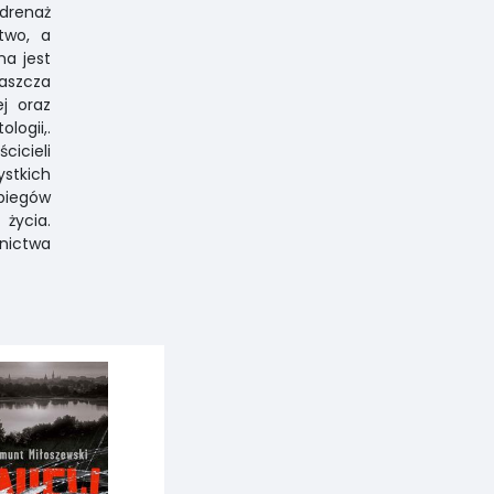
 drenaż
two, a
na jest
łaszcza
j oraz
logii,.
cicieli
ystkich
biegów
życia.
nictwa