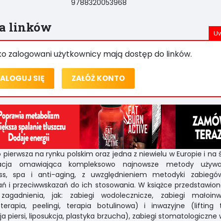
9788320053968
ta linków
ko zalogowani użytkownicy mają dostęp do linków.
ALOGUJ SIĘ
ZAŁÓŻ KONTO
o pierwsza na rynku polskim oraz jedna z niewielu w Europie i na 
kacja omawiająca kompleksowo najnowsze metody uży
ess, spa i anti-aging, z uwzględnieniem metodyki zabiegó
ń i przeciwwskazań do ich stosowania. W książce przedstawion
 zagadnienia, jak: zabiegi wodolecznicze, zabiegi małoinw
erapia, peelingi, terapia botulinowa) i inwazyjne (lifting 
ja piersi, liposukcja, plastyka brzucha), zabiegi stomatologiczne 