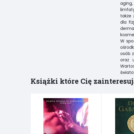
aging,
limfa
także 
dla fi
derma
kosmet
W spos
ośrodk
osób 
oraz 
Warto
świat
Książki które Cię zainteresuj