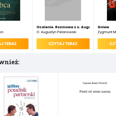
Ocalenie. Rozmowa z o. Augustynem Pela
Gniew
on
O. Augustyn Pelanowski
Zygmunt M
J TERAZ
CZYTAJ TERAZ
CZ
wnież: