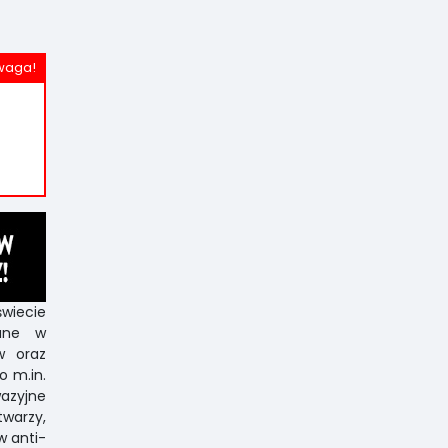
świecie
wane w
w oraz
o m.in.
azyjne
twarzy,
w anti-