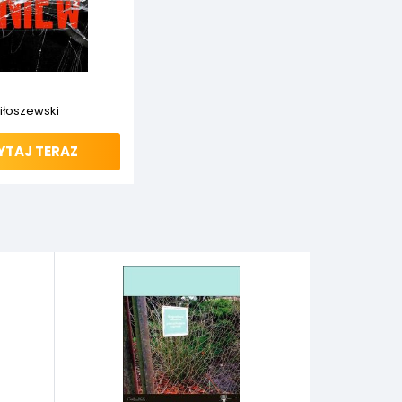
nowskim
iłoszewski
YTAJ TERAZ