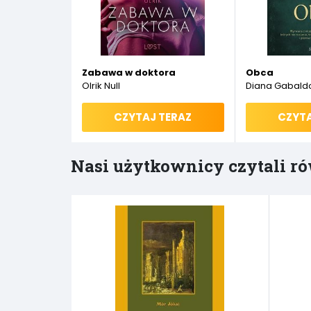
Zabawa w doktora
Obca
Olrik Null
Diana Gabald
CZYTAJ TERAZ
CZYTA
Nasi użytkownicy czytali ró