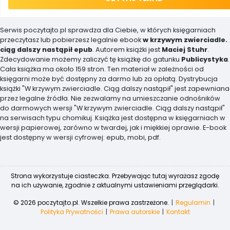
Serwis poczytajto.pl sprawdza dla Ciebie, w których księgarniach
przeczytasz lub pobierzesz legalnie ebook
w krzywym zwierciadle.
ciąg dalszy nastąpił epub
. Autorem książki jest
Maciej Stuhr
.
Zdecydowanie możemy zaliczyć tę książkę do gatunku
Publicystyka
.
Cała książka ma około 159 stron. Ten materiał w zależności od
księgarni może być dostępny za darmo lub za opłatą. Dystrybucja
książki "W krzywym zwierciadle. Ciąg dalszy nastąpił" jest zapewniana
przez legalne źródła. Nie zezwalamy na umieszczanie odnośników
do darmowych wersji "W krzywym zwierciadle. Ciąg dalszy nastąpił"
na serwisach typu chomikuj. Książka jest dostępna w księgarniach w
wersji papierowej, zarówno w twardej, jak i miękkiej oprawie. E-book
jest dostępny w wersji cyfrowej: epub, mobi, pdf.
Strona wykorzystuje ciasteczka. Przebywając tutaj wyrażasz zgodę
na ich używanie, zgodnie z aktualnymi ustawieniami przeglądarki.
© 2026 poczytajto.pl. Wszelkie prawa zastrzeżone.
Regulamin
Polityka Prywatności
Prawa autorskie
Kontakt