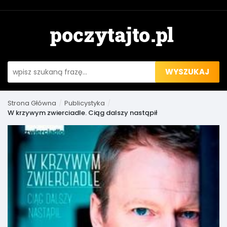
WYSZUKAJ
Strona Główna
Publicystyka
W krzywym zwierciadle. Ciąg dalszy nastąpił