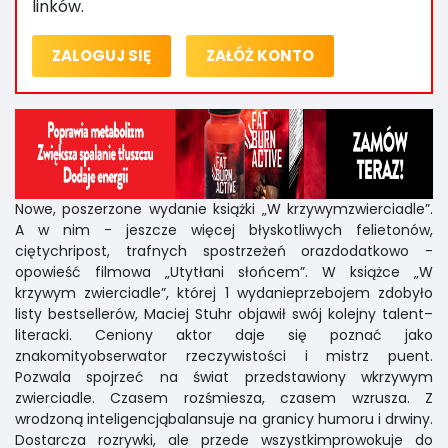
linków.
ZALOGUJ SIĘ
ZAŁÓŻ KONTO
Nowe, poszerzone wydanie książki „W krzywymzwierciadle”.
A w nim - jeszcze więcej błyskotliwych felietonów,
ciętychripost, trafnych spostrzeżeń orazdodatkowo -
opowieść filmowa „Utytłani słońcem”. W książce „W
krzywym zwierciadle”, której 1 wydanieprzebojem zdobyło
listy bestsellerów, Maciej Stuhr objawił swój kolejny talent–
literacki. Ceniony aktor daje się poznać jako
znakomityobserwator rzeczywistości i mistrz puent.
Pozwala spojrzeć na świat przedstawiony wkrzywym
zwierciadle. Czasem rozśmiesza, czasem wzrusza. Z
wrodzoną inteligencjąbalansuje na granicy humoru i drwiny.
Dostarcza rozrywki, ale przede wszystkimprowokuje do