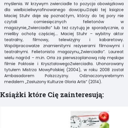
myślenia. W krzywym zwierciadle to pozycja obowiązkowa
dla wielbicieliwyrafinowanego dowcipu.Dzięki tej książce
Maciej Stuhr daje się poznaćtym, którzy do tej pory nie
czytali comiesięcznych felietonów w
magazynie„Zwierciadło” lub też czytują je sporadycznie, a
mieliby ochotę częściej…. Maciej Stuhr – wybitny aktor
teatralny, filmowy, telewizyjny i kabaretowy.
Współpracowałze znamienitymi reżyserami filmowymi i
teatralnymi. Felietonista magazynu„Zwierciadło”. Laureat
wielu nagród – m.in. Orła za pierwszoplanową rolę męskąw
filmie Pokłosie i KryształowegoZwierciadła. Uhonorowany
tytułem Mistrza MowyPolskiej (2004), w roku 2008 został
Ambasadorem Polszczyzny. Odznaczonysrebrnym
medalem „Zasłużony Kulturze Gloria Artis” (2014).
Książki które Cię zainteresują: