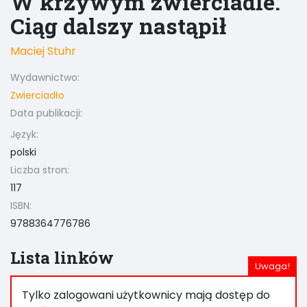
W krzywym zwierciadle.
Ciąg dalszy nastąpił
Maciej Stuhr
Wydawnictwo:
Zwierciadło
Data publikacji:
Język:
polski
Liczba stron:
117
ISBN:
9788364776786
Lista linków
Tylko zalogowani użytkownicy mają dostęp do