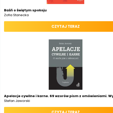
Baśń o świętym spokoju
Zofia Stanecka
CZYTAJ TERAZ
Apelacje cywilne i karne. 69 wzorów pism z omówieniami. W
Stefan Jaworski
CZYTAJ TERAZ