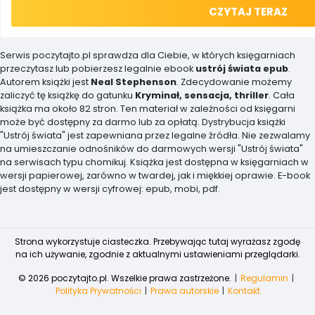
CZYTAJ TERAZ
Serwis poczytajto.pl sprawdza dla Ciebie, w których księgarniach
przeczytasz lub pobierzesz legalnie ebook
ustrój świata epub
.
Autorem książki jest
Neal Stephenson
. Zdecydowanie możemy
zaliczyć tę książkę do gatunku
Kryminał, sensacja, thriller
. Cała
książka ma około 82 stron. Ten materiał w zależności od księgarni
może być dostępny za darmo lub za opłatą. Dystrybucja książki
"Ustrój świata" jest zapewniana przez legalne źródła. Nie zezwalamy
na umieszczanie odnośników do darmowych wersji "Ustrój świata"
na serwisach typu chomikuj. Książka jest dostępna w księgarniach w
wersji papierowej, zarówno w twardej, jak i miękkiej oprawie. E-book
jest dostępny w wersji cyfrowej: epub, mobi, pdf.
Strona wykorzystuje ciasteczka. Przebywając tutaj wyrażasz zgodę
na ich używanie, zgodnie z aktualnymi ustawieniami przeglądarki.
© 2026 poczytajto.pl. Wszelkie prawa zastrzeżone.
Regulamin
Polityka Prywatności
Prawa autorskie
Kontakt