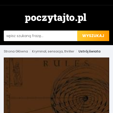
WYSZUKAJ
Strona Główna
Kryminał, sensacja, thriller
Ustrój świata