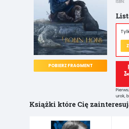
ISBN:
Lis
Tyl
Z
POBIERZ FRAGMENT
Pierws
urok, 
Książki które Cię zainteresuj