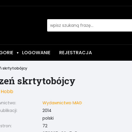
GORIE
LOGOWANIE
REJESTRACJA
▼
ń skrtytobójcy
zeń skrtytobójcy
 Hobb
nictwo:
Wydawnictwo MAG
blikacji:
2014
polski
 stron:
72