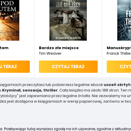
utem
Bardzo złe miejsce
Manuskrypt
Tim Weaver
Franck Thillie
J TERAZ
CZYTAJ TERAZ
CZYT
księgarniach przeczytasz lub pobierzesz legalnie ebook
uczeń skrtyt
u
Kryminał, sensacja, thriller
. Cała książka ma około 188 stron. Ten
skrtytobójcy" jest zapewniana przez legalne źródła. Nie zezwalamy n
żka jest dostępna w księgarniach w wersji papierowej, zarówno w twar
a. Przebywając tutaj wyrażasz zgodę na ich używanie, zgodnie z aktualn