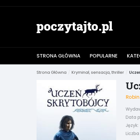
STRONA GŁÓWNA
POPULARNE
KATE
Strona Główna
Kryminał, sensacja, thriller
Ucze
Uc
Robin
Wydaw
Data pu
Język:
Liczba