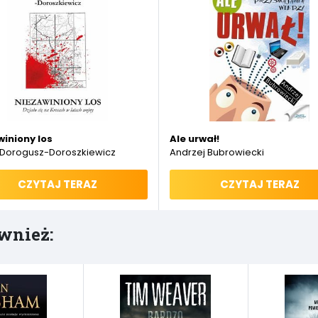
t lojalności szpiega KGB w Ameryce
iniony los
Ale urwał!
 Dorogusz-Doroszkiewicz
Andrzej Bubrowiecki
CZYTAJ TERAZ
CZYTAJ TERAZ
wnież: