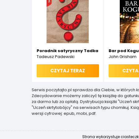
Poradnik satyryczny Tadka Padewskiego
Bar pod Kog
Tadeusz Padewski
John Grisham
CZYTAJ TERAZ
CZYTA
Serwis poczytajto.pl sprawdza dla Ciebie, w których 
Zdecydowanie możemy zaliczyć tę książkę do gatunk
za darmo lub za opłatą. Dystrybucja książki "Uczeń 
"Uczeń skrtytobójcy" na serwisach typu chomikuj. Ksią
wersji cyfrowej: epub, mobi, pdf.
Strona wykorzystuje ciasteczk