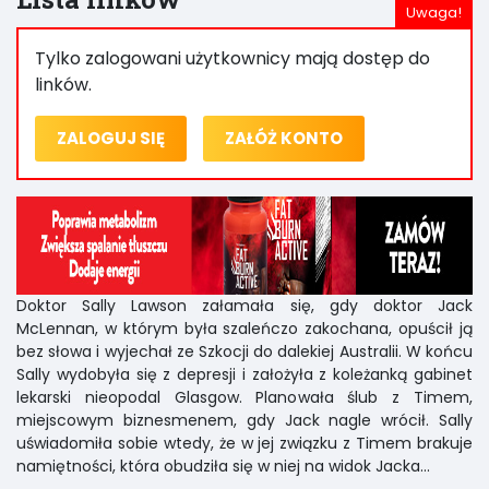
Tylko zalogowani użytkownicy mają dostęp do
linków.
ZALOGUJ SIĘ
ZAŁÓŻ KONTO
Doktor Sally Lawson załamała się, gdy doktor Jack
McLennan, w którym była szaleńczo zakochana, opuścił ją
bez słowa i wyjechał ze Szkocji do dalekiej Australii. W końcu
Sally wydobyła się z depresji i założyła z koleżanką gabinet
lekarski nieopodal Glasgow. Planowała ślub z Timem,
miejscowym biznesmenem, gdy Jack nagle wrócił. Sally
uświadomiła sobie wtedy, że w jej związku z Timem brakuje
namiętności, która obudziła się w niej na widok Jacka...