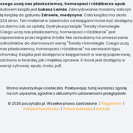
czego uczą nas płaskoziemcy, homeopaci i różdżkarze epub
.
Autorem książki jest
Łukasz Lamża
. Zdecydowanie możemy zaliczyć
tę książkę do gatunku
Zdrowie, medycyna
. Cała książka ma około
224 stron. Ten materiał w zależności od księgarni może być dostępny
za darmo lub za opłatą. Dystrybucja książki "Światy równoległe.
Czego uczą nas płaskoziemcy, homeopaci i różdżkarze" jest
zapewniana przez legalne źródła. Nie zezwalamy na umieszczanie
odnośników do darmowych wersji "Światy równoległe. Czego uczą
nas płaskoziemcy, homeopaci i różdżkarze" na serwisach typu
chomikuj. Książka jest dostępna w księgarniach w wersji papierowej,
zarówno w twardej, jak i miękkiej oprawie. E-book jest dostępny w
wersji cyfrowej: epub, mobi, pdf.
Strona wykorzystuje ciasteczka. Przebywając tutaj wyrażasz zgodę
na ich używanie, zgodnie z aktualnymi ustawieniami przeglądarki.
© 2026 poczytajto.pl. Wszelkie prawa zastrzeżone.
Regulamin
Polityka Prywatności
Prawa autorskie
Kontakt