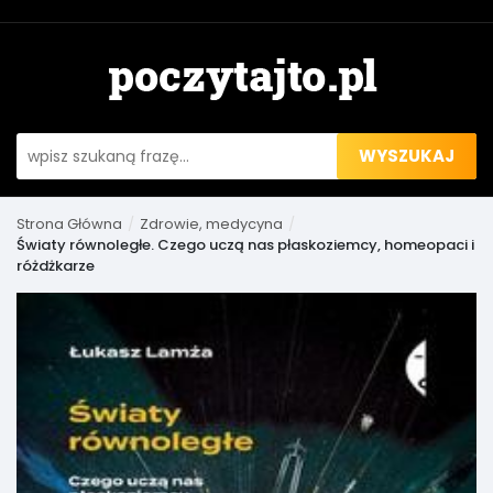
WYSZUKAJ
Strona Główna
Zdrowie, medycyna
Światy równoległe. Czego uczą nas płaskoziemcy, homeopaci i
różdżkarze