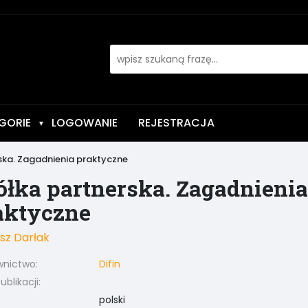
GORIE
LOGOWANIE
REJESTRACJA
▼
ska. Zagadnienia praktyczne
ółka partnerska. Zagadnienia
aktyczne
z Darłak
nictwo:
Difin
blikacji:
polski