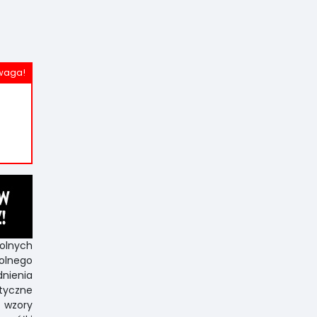
olnych
olnego
nienia
ktyczne
ż wzory