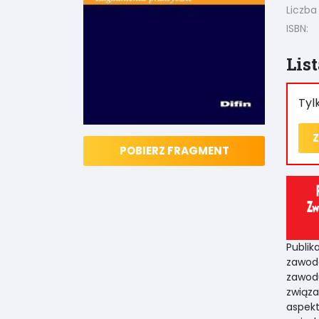
Liczba
ISBN:
Lis
Tyl
Z
POBIERZ FRAGMENT
Publi
zawod
zawod
związa
aspekt