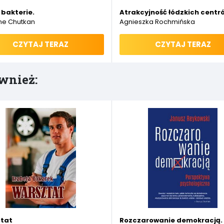
onomia - Zarządzanie - Finanse
 bakterie.
Atrakcyjność łódzkich centr
ne Chutkan
Agnieszka Rochmińska
CZYTAJ TERAZ
CZYTAJ TERAZ
wnież:
atkowe - Aplikacja komornicza i notarialna
tat
Rozczarowanie demokracją.