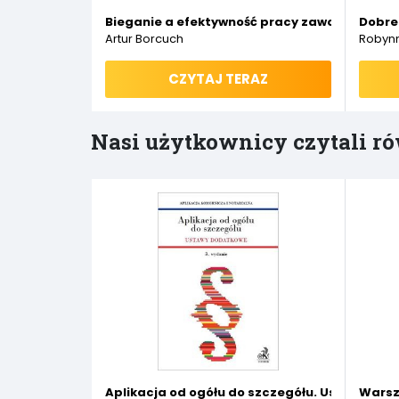
Bieganie a efektywność pracy zawodowej. Ek
Dobre
Artur Borcuch
Robyn
CZYTAJ TERAZ
Nasi użytkownicy czytali ró
Aplikacja od ogółu do szczegółu. Ustawy dod
Warsz