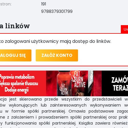
 stron:
191
9788379301799
ta linków
ko zalogowani użytkownicy mają dostęp do linków.
ALOGUJ SIĘ
ZAŁÓŻ KONTO
kacja jest skierowana przede wszystkim do przedstawicieli w
ów wykonujących lub zainteresowanych wykonywaniem w
u w formie spółki partnerskiej. Omawia podstawowe zagad
ne z założeniem i prowadzeniem spółki partnerskiej oraz pra
y funkcjonowania spółki partnerskiej. Książka zawiera równie