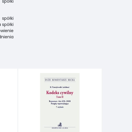
spółki
spółki
 spółki
owienie
nienia