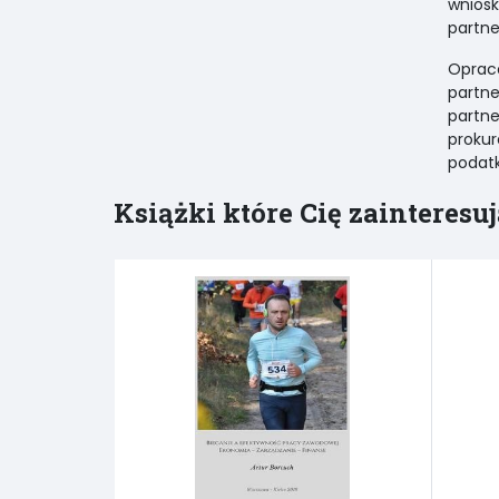
wnios
partner
Oprac
partne
partne
proku
podat
Książki które Cię zainteresuj