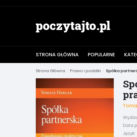
STRONA GŁÓWNA
POPULARNE
KATE
Strona Główna
Prawo i podatki
Spółka partner
Sp
pr
Tomas
Wydaw
Data pu
Język: