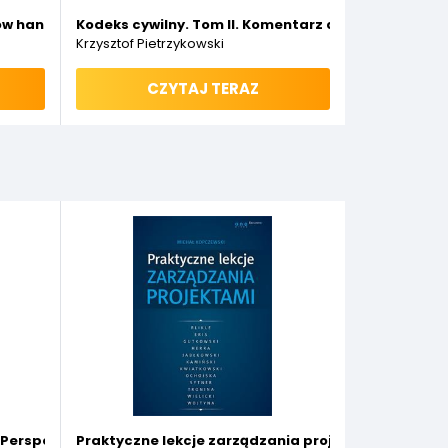
ów handlowych oraz zachowania nabywcze i przestrzenne ich 
Kodeks cywilny. Tom II. Komentarz do art. 450–108
Krzysztof Pietrzykowski
CZYTAJ TERAZ
 Perspektywa psychologiczna
Praktyczne lekcje zarządzania projektami