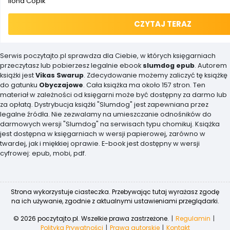
Ilona Copik
CZYTAJ TERAZ
Serwis poczytajto.pl sprawdza dla Ciebie, w których księgarniach
przeczytasz lub pobierzesz legalnie ebook
slumdog epub
. Autorem
książki jest
Vikas Swarup
. Zdecydowanie możemy zaliczyć tę książkę
do gatunku
Obyczajowe
. Cała książka ma około 157 stron. Ten
materiał w zależności od księgarni może być dostępny za darmo lub
za opłatą. Dystrybucja książki "Slumdog" jest zapewniana przez
legalne źródła. Nie zezwalamy na umieszczanie odnośników do
darmowych wersji "Slumdog" na serwisach typu chomikuj. Książka
jest dostępna w księgarniach w wersji papierowej, zarówno w
twardej, jak i miękkiej oprawie. E-book jest dostępny w wersji
cyfrowej: epub, mobi, pdf.
Strona wykorzystuje ciasteczka. Przebywając tutaj wyrażasz zgodę
na ich używanie, zgodnie z aktualnymi ustawieniami przeglądarki.
© 2026 poczytajto.pl. Wszelkie prawa zastrzeżone.
Regulamin
Polityka Prywatności
Prawa autorskie
Kontakt