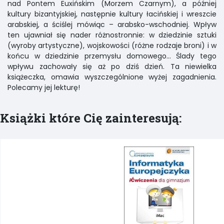
nad Pontem Euxińskim (Morzem Czarnym), a później
kultury bizantyjskiej, następnie kultury łacińskiej i wreszcie
arabskiej, a ściślej mówiąc – arabsko-wschodniej. Wpływ
ten ujawniał się nader różnostronnie: w dziedzinie sztuki
(wyroby artystyczne), wojskowości (różne rodzaje broni) i w
końcu w dziedzinie przemysłu domowego… Ślady tego
wpływu zachowały się aż po dziś dzień. Ta niewielka
książeczka, omawia wyszczególnione wyżej zagadnienia.
Polecamy jej lekturę!
Książki które Cię zainteresują: