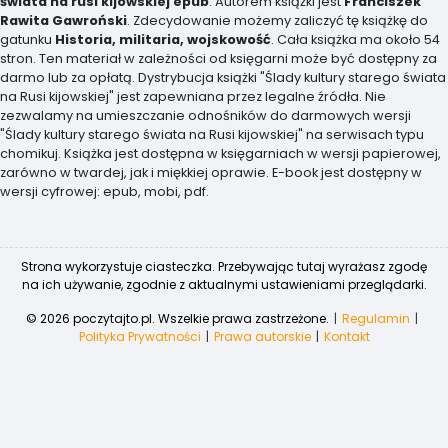
świata na rusi kijowskiej epub
. Autorem książki jest
Franciszek
Rawita Gawroński
. Zdecydowanie możemy zaliczyć tę książkę do
gatunku
Historia, militaria, wojskowość
. Cała książka ma około 54
stron. Ten materiał w zależności od księgarni może być dostępny za
darmo lub za opłatą. Dystrybucja książki "Ślady kultury starego świata
na Rusi kijowskiej" jest zapewniana przez legalne źródła. Nie
zezwalamy na umieszczanie odnośników do darmowych wersji
"Ślady kultury starego świata na Rusi kijowskiej" na serwisach typu
chomikuj. Książka jest dostępna w księgarniach w wersji papierowej,
zarówno w twardej, jak i miękkiej oprawie. E-book jest dostępny w
wersji cyfrowej: epub, mobi, pdf.
Strona wykorzystuje ciasteczka. Przebywając tutaj wyrażasz zgodę
na ich używanie, zgodnie z aktualnymi ustawieniami przeglądarki.
© 2026 poczytajto.pl. Wszelkie prawa zastrzeżone.
Regulamin
Polityka Prywatności
Prawa autorskie
Kontakt