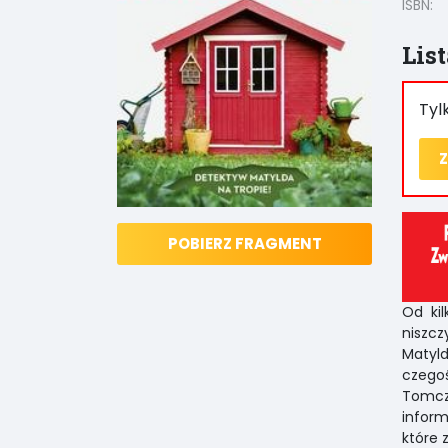
ISBN:
Lis
Tyl
Z
POBIERZ FRAGMENT
Od kil
niszcz
Matyld
czego
Tomcz
inform
które 