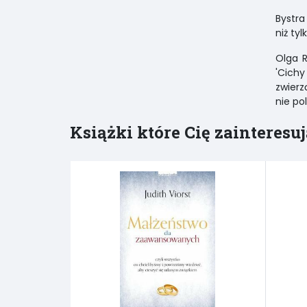
Bystra
niż ty
Olga R
'Cichy
zwierz
nie po
Książki które Cię zainteresuj