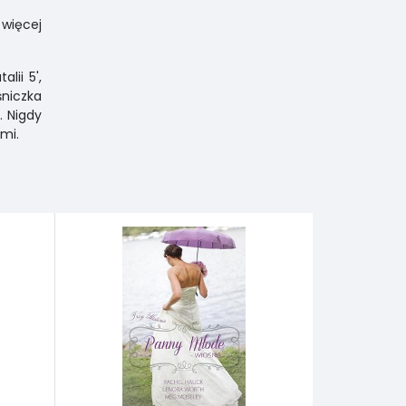
 więcej
lii 5',
śniczka
. Nigdy
mi.