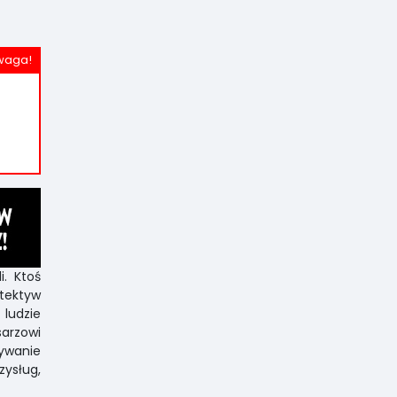
i. Ktoś
etektyw
 ludzie
arzowi
ywanie
zysług,