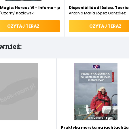
Magic: Heroes VI - Inferno - poradnik do gry
Disponibilidad léxica. Teoría
 'Czarny' Kozłowski
Antonio María López González
CZYTAJ TERAZ
CZYTAJ TERAZ
wnież:
e
Praktyka morska na jachtach ż