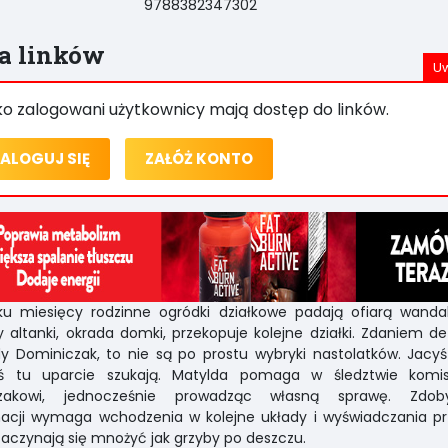
9788382347302
ta linków
ko zalogowani użytkownicy mają dostęp do linków.
ALOGUJ SIĘ
ZAŁÓŻ KONTO
ku miesięcy rodzinne ogródki działkowe padają ofiarą wandal
y altanki, okrada domki, przekopuje kolejne działki. Zdaniem d
y Dominiczak, to nie są po prostu wybryki nastolatków. Jacyś
ś tu uparcie szukają. Matylda pomaga w śledztwie komis
akowi, jednocześnie prowadząc własną sprawę. Zdob
acji wymaga wchodzenia w kolejne układy i wyświadczania pr
zaczynają się mnożyć jak grzyby po deszczu.