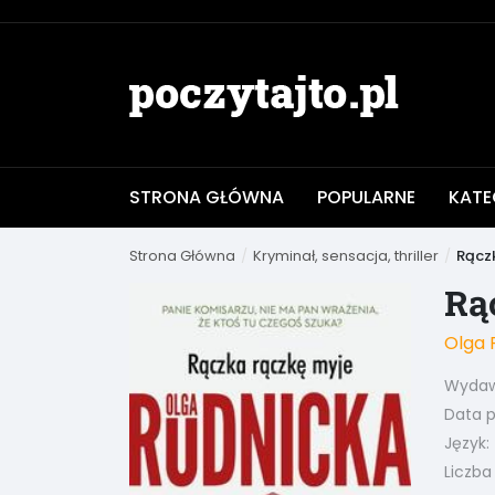
STRONA GŁÓWNA
POPULARNE
KATE
Strona Główna
Kryminał, sensacja, thriller
Rącz
Rą
Olga 
Wydaw
Data pu
Język:
Liczba