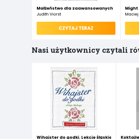
Małżeństwo dla zaawansowanych
Might 
Judith Viorst
Maciej
CZYTAJ TERAZ
Nasi użytkownicy czytali ró
Wihajster do godki. Lekcje śląskiego
Koktajl