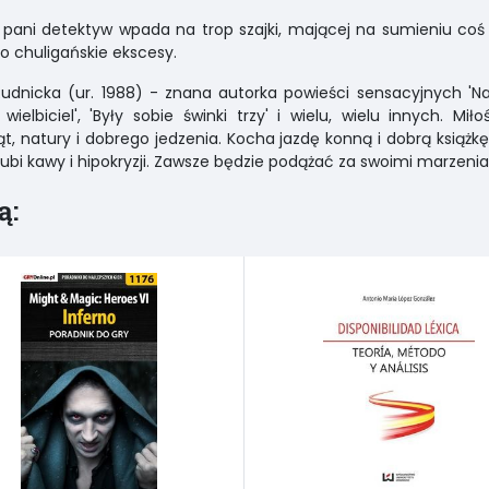
 pani detektyw wpada na trop szajki, mającej na sumieniu coś
lko chuligańskie ekscesy.
udnicka (ur. 1988) - znana autorka powieści sensacyjnych 'Nata
 wielbiciel', 'Były sobie świnki trzy' i wielu, wielu innych. Miło
ąt, natury i dobrego jedzenia. Kocha jazdę konną i dobrą książkę
lubi kawy i hipokryzji. Zawsze będzie podążać za swoimi marzenia
ą: