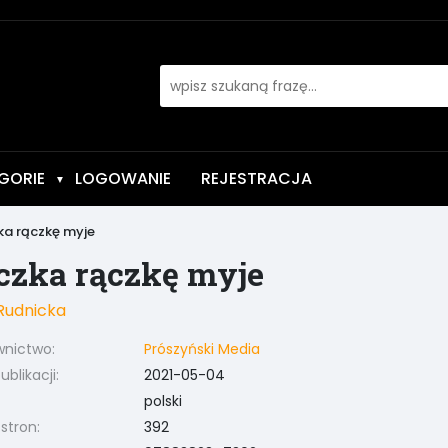
GORIE
LOGOWANIE
REJESTRACJA
▼
ka rączkę myje
czka rączkę myje
Rudnicka
nictwo:
Prószyński Media
blikacji:
2021-05-04
polski
 stron:
392