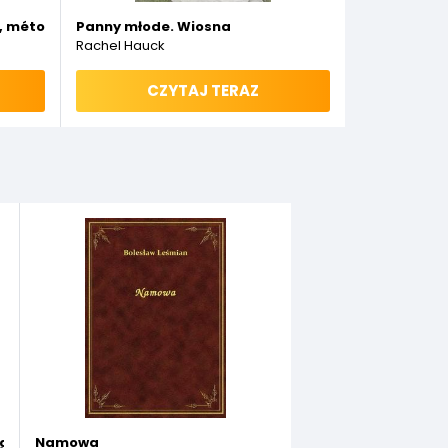
, método y análisis
Panny młode. Wiosna
Rachel Hauck
CZYTAJ TERAZ
aglowych i motorowych
Namowa