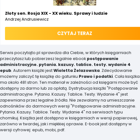
Złoty sen. Rosja XIX - XX wieku. Sprawy i ludzie
Andrzej Andrusiewicz
CZYTAJ TERAZ
Serwis poczytajto.pl sprawdza dla Ciebie, w których księgarniach
przeczytasz lub pobierzesz legalnie ebook
postępowanie
administracyjne. pytania. kazusy. tablice. testy. wydanie 4
epub
. Autorem książki jest
Wioletta Żelazowska
. Zdecydowanie
możemy zaliczyć tę książkę do gatunku
Prawo i podatki
. Cała książka
ma około 481 stron. Ten materiał w zależności od księgarni może być
dostępny za darmo lub za opłatą. Dystrybucja książki "Postępowanie
administracyjne. Pytania. Kazusy. Tablice. Testy. Wydanie 4" jest
zapewniana przez legalne źródła. Nie zezwalamy na umieszczanie
odnośników do darmowych wersji "Postępowanie administracyjne.
Pytania. Kazusy. Tablice. Testy. Wydanie 4" na serwisach typu
chomikuj. Książka jest dostępna w księgarniach w wersji papierowej,
zarówno w twardej, jak i miękkiej oprawie. E-book jest dostępny w
wersji cyfrowej: epub, mobi, pdf.