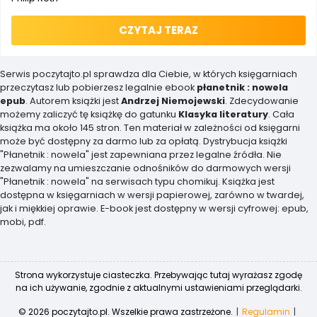
CZYTAJ TERAZ
Serwis poczytajto.pl sprawdza dla Ciebie, w których księgarniach
przeczytasz lub pobierzesz legalnie ebook
płanetnik : nowela
epub
. Autorem książki jest
Andrzej Niemojewski
. Zdecydowanie
możemy zaliczyć tę książkę do gatunku
Klasyka literatury
. Cała
książka ma około 145 stron. Ten materiał w zależności od księgarni
może być dostępny za darmo lub za opłatą. Dystrybucja książki
"Płanetnik : nowela" jest zapewniana przez legalne źródła. Nie
zezwalamy na umieszczanie odnośników do darmowych wersji
"Płanetnik : nowela" na serwisach typu chomikuj. Książka jest
dostępna w księgarniach w wersji papierowej, zarówno w twardej,
jak i miękkiej oprawie. E-book jest dostępny w wersji cyfrowej: epub,
mobi, pdf.
Strona wykorzystuje ciasteczka. Przebywając tutaj wyrażasz zgodę
na ich używanie, zgodnie z aktualnymi ustawieniami przeglądarki.
© 2026 poczytajto.pl. Wszelkie prawa zastrzeżone.
Regulamin