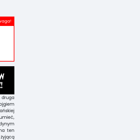
, druga
ojgiem
ańskiej
umieć,
edynym
na ten
 żyjącą