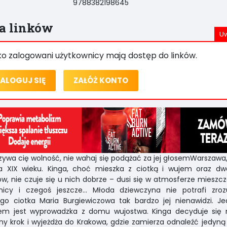
9788382198645
ta linków
ko zalogowani użytkownicy mają dostęp do linków.
ALOGUJ SIĘ
ZAŁÓŻ KONTO
ywa cię wolność, nie wahaj się podążać za jej głosemWarszawa
a XIX wieku. Kinga, choć mieszka z ciotką i wujem oraz dw
w, nie czuje się u nich dobrze – dusi się w atmosferze mieszcz
nicy i czegoś jeszcze… Młoda dziewczyna nie potrafi zroz
ego ciotka Maria Burgiewiczowa tak bardzo jej nienawidzi. J
iem jest wyprowadzka z domu wujostwa. Kinga decyduje się 
y krok i wyjeżdża do Krakowa, gdzie zamierza odnaleźć jedyną