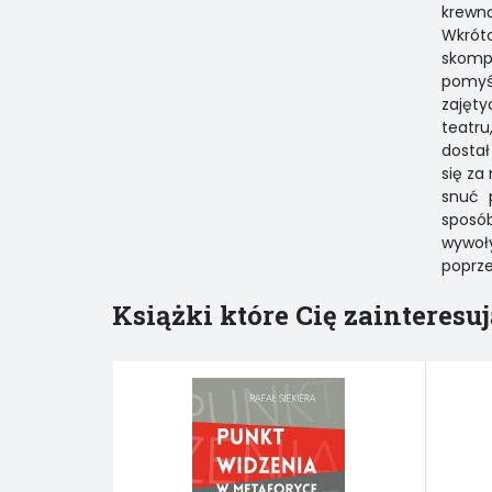
krewną
Wkrótc
skompl
pomyśl
zajęty
teatru
dostał
się za
snuć 
sposó
wywoł
poprze
Książki które Cię zainteresuj