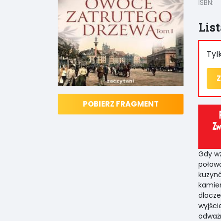
ISBN:
Lis
Tyl
Z
POBIERZ FRAGMENT
Gdy wz
połow
kuzynó
kamie
dlacz
wyjśc
odważn