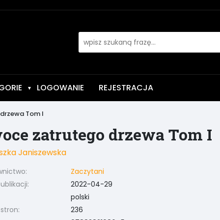
GORIE
LOGOWANIE
REJESTRACJA
▼
drzewa Tom I
oce zatrutego drzewa Tom I
szka Janiszewska
nictwo:
Zaczytani
blikacji:
2022-04-29
polski
 stron:
236