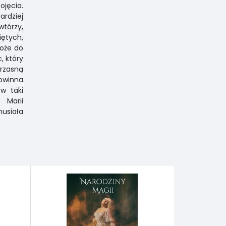
ojęcia.
ardziej
wtórzy,
iętych,
może do
, który
trzasną
powinna
w taki
 Marii
usiała