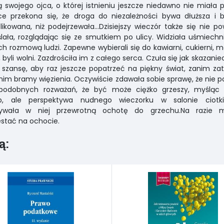
 swojego ojca, o której istnieniu jeszcze niedawno nie miała p
e przekona się, że droga do niezależności bywa dłuższa i b
ikowana, niż podejrzewała…Dzisiejszy wieczór także się nie po
ała, rozglądając się ze smutkiem po ulicy. Widziała uśmiechn
ch rozmową ludzi. Zapewne wybierali się do kawiarni, cukierni, 
, byli wolni. Zazdrościła im z całego serca. Czuła się jak skazaniec
 szansę, aby raz jeszcze popatrzeć na piękny świat, zanim za
 nim bramy więzienia. Oczywiście zdawała sobie sprawę, że nie 
podobnych rozważań, że być może ciężko grzeszy, myśląc 
b, ale perspektywa nudnego wieczorku w salonie ciotki
ywała w niej przewrotną ochotę do grzechu.Na razie m
stać na ochocie.
ą: