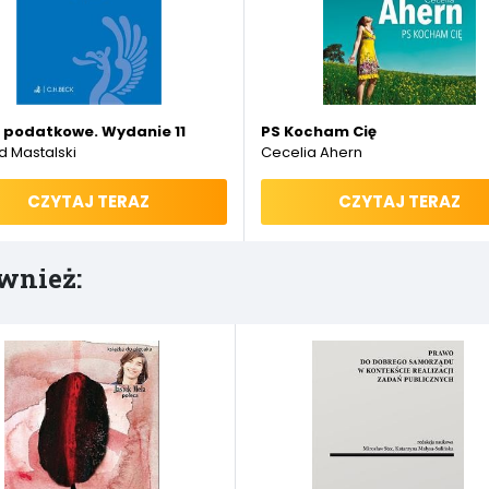
portowych. Modele metaforyczne i pryzmaty konceptualne
 podatkowe. Wydanie 11
PS Kocham Cię
d Mastalski
Cecelia Ahern
CZYTAJ TERAZ
CZYTAJ TERAZ
wnież: