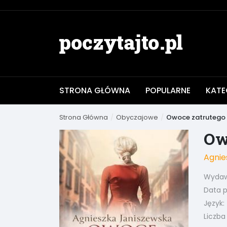
STRONA GŁÓWNA
POPULARNE
KATE
Strona Główna
Obyczajowe
Owoce zatrutego 
Ow
Agnie
Wydaw
Data pu
Język:
Liczba