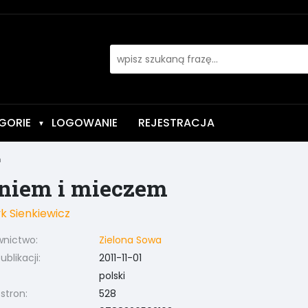
GORIE
LOGOWANIE
REJESTRACJA
▼
m
niem i mieczem
k Sienkiewicz
nictwo:
Zielona Sowa
blikacji:
2011-11-01
polski
 stron:
528