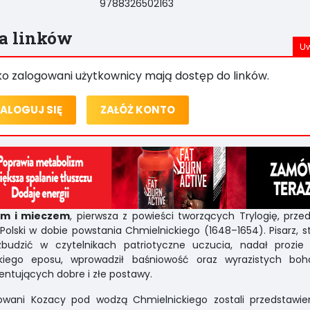
9788326502163
ta linków
ko zalogowani użytkownicy mają dostęp do linków.
ALOGUJ SIĘ
ZAŁÓŻ KONTO
m i mieczem
, pierwsza z powieści tworzących Trylogię, prze
 Polski w dobie powstania Chmielnickiego (1648–1654). Pisarz, s
zbudzić w czytelnikach patriotyczne uczucia, nadał prozie
skiego eposu, wprowadził baśniowość oraz wyrazistych boh
entujących dobre i złe postawy.
owani Kozacy pod wodzą Chmielnickiego zostali przedstawien