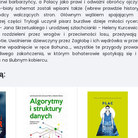
krwi barbarzyńcy, a Polacy jako prawi i odważni obrońcy ojcz
-biały schemat zostali wpisani także (wbrew prawdzie histor
ódcy walczących stron. Głównym wątkiem spajającym 
zej części Trylogii uczynił pisarz burzliwe dzieje miłości ryce
– Jana Skrzetuskiego i urodziwej szlachcianki – Heleny Kurcewi
y rozdzieleni przez wrogów i przeciwności losu, przeżywają 
tie. Uwolnienie dziewczyny przez Zagłobę i ich wędrówka w prze
ne wpadnięcie w ręce Bohuna..., wszystkie te przygody prowa
śliwego zakończenia, w którym bohaterowie spotykają się 
 na ślubnym kobiercu.
ą: