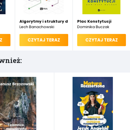
Algorytmy i struktury danych
Plac Konstytucji
Lech Banachowski
Dominika Buczak
Z
CZYTAJ TERAZ
CZYTAJ TERAZ
wnież: