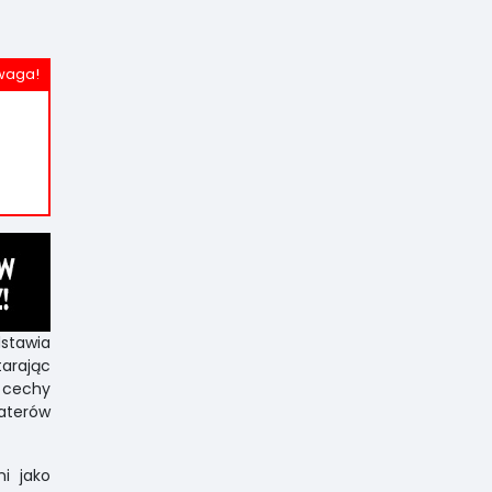
dstawia
tarając
 cechy
aterów
i jako