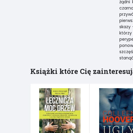
żądni 
czarno
przyw
pierws
skazy 
którz
perype
ponow
szczę
stanąć
Książki które Cię zainteresuj