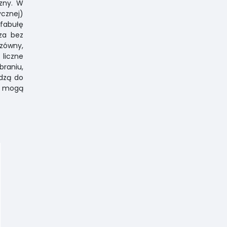
yzny. W
ycznej)
fabułę
rza bez
czówny,
liczne
braniu,
dzą do
i mogą