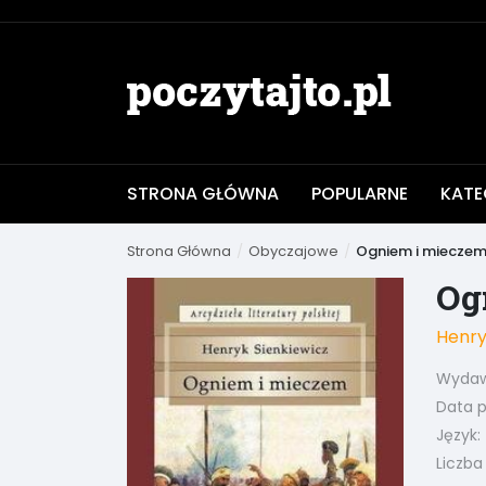
STRONA GŁÓWNA
POPULARNE
KATE
Strona Główna
Obyczajowe
Ogniem i miecze
Og
Henry
Wydaw
Data pu
Język:
Liczba