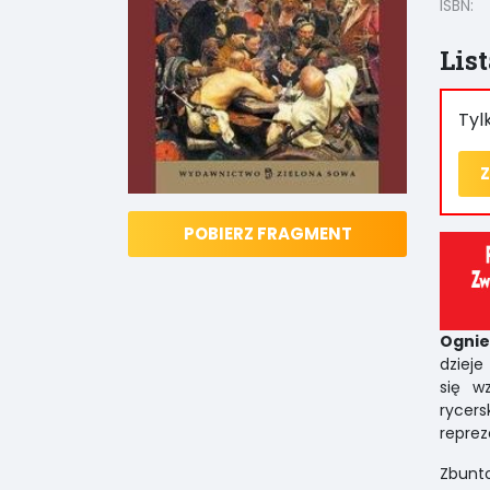
ISBN:
Lis
Tyl
Z
POBIERZ FRAGMENT
Ognie
dzieje
się w
rycer
reprez
Zbunt