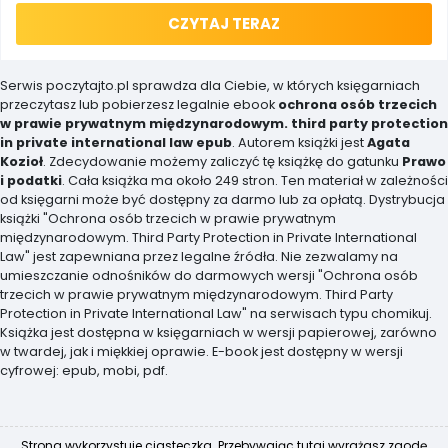
CZYTAJ TERAZ
Serwis poczytajto.pl sprawdza dla Ciebie, w których księgarniach
przeczytasz lub pobierzesz legalnie ebook
ochrona osób trzecich
w prawie prywatnym międzynarodowym. third party protection
in private international law epub
. Autorem książki jest
Agata
Kozioł
. Zdecydowanie możemy zaliczyć tę książkę do gatunku
Prawo
i podatki
. Cała książka ma około 249 stron. Ten materiał w zależności
od księgarni może być dostępny za darmo lub za opłatą. Dystrybucja
książki "Ochrona osób trzecich w prawie prywatnym
międzynarodowym. Third Party Protection in Private International
Law" jest zapewniana przez legalne źródła. Nie zezwalamy na
umieszczanie odnośników do darmowych wersji "Ochrona osób
trzecich w prawie prywatnym międzynarodowym. Third Party
Protection in Private International Law" na serwisach typu chomikuj.
Książka jest dostępna w księgarniach w wersji papierowej, zarówno
w twardej, jak i miękkiej oprawie. E-book jest dostępny w wersji
cyfrowej: epub, mobi, pdf.
Strona wykorzystuje ciasteczka. Przebywając tutaj wyrażasz zgodę