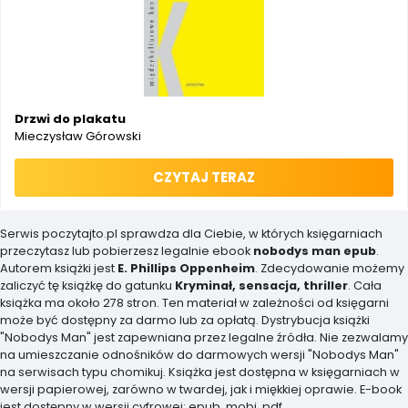
Drzwi do plakatu
Mieczysław Górowski
CZYTAJ TERAZ
Serwis poczytajto.pl sprawdza dla Ciebie, w których księgarniach
przeczytasz lub pobierzesz legalnie ebook
nobodys man epub
.
Autorem książki jest
E. Phillips Oppenheim
. Zdecydowanie możemy
zaliczyć tę książkę do gatunku
Kryminał, sensacja, thriller
. Cała
książka ma około 278 stron. Ten materiał w zależności od księgarni
może być dostępny za darmo lub za opłatą. Dystrybucja książki
"Nobodys Man" jest zapewniana przez legalne źródła. Nie zezwalamy
na umieszczanie odnośników do darmowych wersji "Nobodys Man"
na serwisach typu chomikuj. Książka jest dostępna w księgarniach w
wersji papierowej, zarówno w twardej, jak i miękkiej oprawie. E-book
jest dostępny w wersji cyfrowej: epub, mobi, pdf.