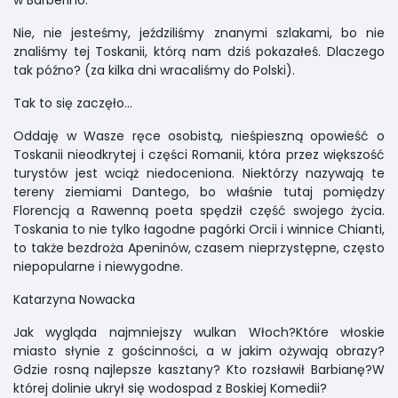
Nie, nie jesteśmy, jeździliśmy znanymi szlakami, bo nie
znaliśmy tej Toskanii, którą nam dziś pokazałeś. Dlaczego
tak późno? (za kilka dni wracaliśmy do Polski).
Tak to się zaczęło...
Oddaję w Wasze ręce osobistą, nieśpieszną opowieść o
Toskanii nieodkrytej i części Romanii, która przez większość
turystów jest wciąż niedoceniona. Niektórzy nazywają te
tereny ziemiami Dantego, bo właśnie tutaj pomiędzy
Florencją a Rawenną poeta spędził część swojego życia.
Toskania to nie tylko łagodne pagórki Orcii i winnice Chianti,
to także bezdroża Apeninów, czasem nieprzystępne, często
niepopularne i niewygodne.
Katarzyna Nowacka
Jak wygląda najmniejszy wulkan Włoch?Które włoskie
miasto słynie z gościnności, a w jakim ożywają obrazy?
Gdzie rosną najlepsze kasztany? Kto rozsławił Barbianę?W
której dolinie ukrył się wodospad z Boskiej Komedii?