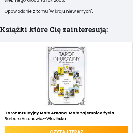
Srebrnego Globu za rok 2000.
Opowiadanie z tomu 'W kraju niewiernych'.
Książki które Cię zainteresują:
Tarot Intuicyjny Małe Arkana. Małe tajemnice życia
Barbara Antonowicz-Wlazińska
CZYTAJ TERAZ