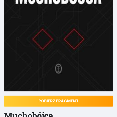
POBIERZ FRAGMENT
Muchobójca