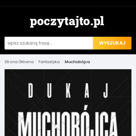
WYSZUKAJ
Strona Główna
Fantastyka
Muchobójca