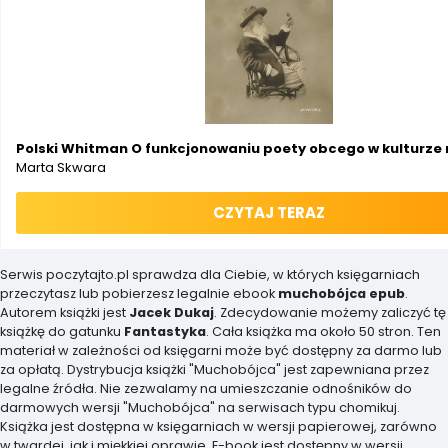
Polski Whitman O funkcjonowaniu poety obcego w kulturze
Marta Skwara
CZYTAJ TERAZ
Serwis poczytajto.pl sprawdza dla Ciebie, w których księgarniach
przeczytasz lub pobierzesz legalnie ebook
muchobójca epub
.
Autorem książki jest
Jacek Dukaj
. Zdecydowanie możemy zaliczyć tę
książkę do gatunku
Fantastyka
. Cała książka ma około 50 stron. Ten
materiał w zależności od księgarni może być dostępny za darmo lub
za opłatą. Dystrybucja książki "Muchobójca" jest zapewniana przez
legalne źródła. Nie zezwalamy na umieszczanie odnośników do
darmowych wersji "Muchobójca" na serwisach typu chomikuj.
Książka jest dostępna w księgarniach w wersji papierowej, zarówno
w twardej, jak i miękkiej oprawie. E-book jest dostępny w wersji