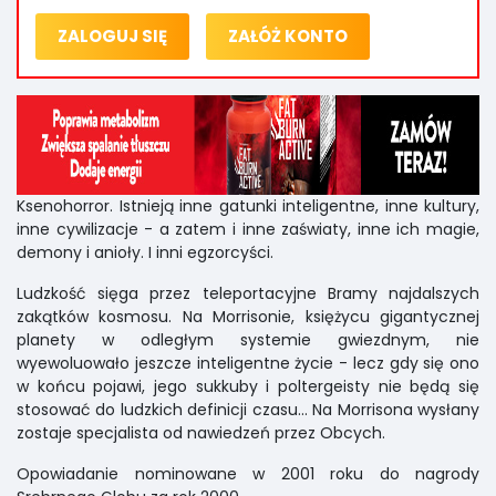
ZALOGUJ SIĘ
ZAŁÓŻ KONTO
Ksenohorror. Istnieją inne gatunki inteligentne, inne kultury,
inne cywilizacje - a zatem i inne zaświaty, inne ich magie,
demony i anioły. I inni egzorcyści.
Ludzkość sięga przez teleportacyjne Bramy najdalszych
zakątków kosmosu. Na Morrisonie, księżycu gigantycznej
planety w odległym systemie gwiezdnym, nie
wyewoluowało jeszcze inteligentne życie - lecz gdy się ono
w końcu pojawi, jego sukkuby i poltergeisty nie będą się
stosować do ludzkich definicji czasu... Na Morrisona wysłany
zostaje specjalista od nawiedzeń przez Obcych.
Opowiadanie nominowane w 2001 roku do nagrody