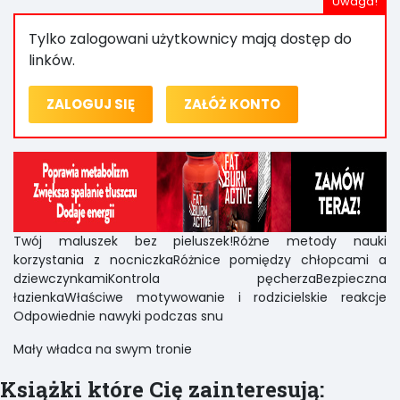
Tylko zalogowani użytkownicy mają dostęp do
linków.
ZALOGUJ SIĘ
ZAŁÓŻ KONTO
Twój maluszek bez pieluszek!Różne metody nauki
korzystania z nocniczkaRóżnice pomiędzy chłopcami a
dziewczynkamiKontrola pęcherzaBezpieczna
łazienkaWłaściwe motywowanie i rodzicielskie reakcje
Odpowiednie nawyki podczas snu
Mały władca na swym tronie
Książki które Cię zainteresują: