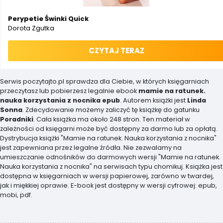
Perypetie Świnki Quick
Dorota Zgutka
CZYTAJ TERAZ
Serwis poczytajto.pl sprawdza dla Ciebie, w których księgarniach
przeczytasz lub pobierzesz legalnie ebook
mamie na ratunek.
nauka korzystania z nocnika epub
. Autorem książki jest
Linda
Sonna
. Zdecydowanie możemy zaliczyć tę książkę do gatunku
Poradniki
. Cała książka ma około 248 stron. Ten materiał w
zależności od księgarni może być dostępny za darmo lub za opłatą.
Dystrybucja książki "Mamie na ratunek. Nauka korzystania z nocnika"
jest zapewniana przez legalne źródła. Nie zezwalamy na
umieszczanie odnośników do darmowych wersji "Mamie na ratunek.
Nauka korzystania z nocnika" na serwisach typu chomikuj. Książka jest
dostępna w księgarniach w wersji papierowej, zarówno w twardej,
jak i miękkiej oprawie. E-book jest dostępny w wersji cyfrowej: epub,
mobi, pdf.