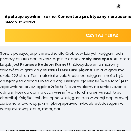
Apelacje cywilne i karne. Komentarz praktyczny z orzecz
Stefan Jaworski
CZYTAJ TERAZ
Serwis poczytajto.pl sprawdza dla Ciebie, w których księgarniach
przeczytasz lub pobierzesz legalnie ebook
mały lord epub
. Autorem
książki jest
Frances Hodson Burnett
. Zdecydowanie możemy
zaliczyć tę książkę do gatunku
Literatura piękna
. Cała książka ma
około 223 stron. Ten materiał w zależności od księgarni może być
dostępny za darmo lub za opłatą. Dystrybucja książki "Mały lord" jest
zapewniana przez legalne źródła. Nie zezwalamy na umieszczanie
odnośników do darmowych wersji "Mały lord" na serwisach typu
chomikuj. Książka jest dostępna w księgarniach w wersji papierowej,
zarówno w twardej, jak i miękkiej oprawie. E-book jest dostępny w
wersji cyfrowej: epub, mobi, pdf.
Strona wykorzystuje ciasteczka. Przebywając tutaj wyrażasz zgodę