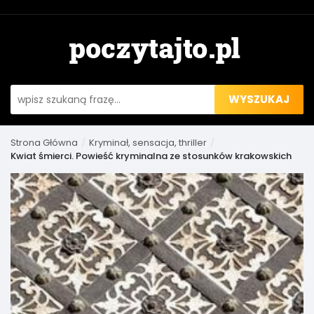
WYSZUKAJ
Strona Główna
Kryminał, sensacja, thriller
Kwiat śmierci. Powieść kryminalna ze stosunków krakowskich