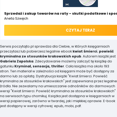
Sprzedaż i zakup towarów na raty – skutki podatkowe i spo
Aneta Szwęch
CZYTAJ TERAZ
Serwis poczytajto.pl sprawdza dla Ciebie, w których księgarniach
przeczytasz lub pobierzesz legalnie ebook
kwiat śmierci. powieść
kryminalna ze stosunków krakowskich epub
. Autorem książki jest
Gabriela Zapolska
. Zdecydowanie możemy zaliczyć tę książkę do
gatunku
Kryminał, sensacja, thriller
. Cała książka ma około 193
stron. Ten materiał w zależności od księgarni może być dostępny za
darmo lub za opłatą. Dystrybucja książki "Kwiat śmierci. Powieść
kryminalna ze stosunków krakowskich" jest zapewniana przez legalne
źródła. Nie zezwalamy na umieszczanie odnośników do darmowych
wersji "Kwiat śmierci. Powieść kryminalna ze stosunków krakowskich"
na serwisach typu chomikuj. Książka jest dostępna w księgarniach w
wersji papierowej, zarówno w twardej, jak i miękkiej oprawie. E-book
jest dostępny w wersji cyfrowej: epub, mobi, pdf.