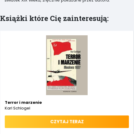
światek XIX wieku, zręcznie pokazane przez autora.
Książki które Cię zainteresują:
Terror i marzenie
Karl Schlogel
CZYTAJ TERAZ