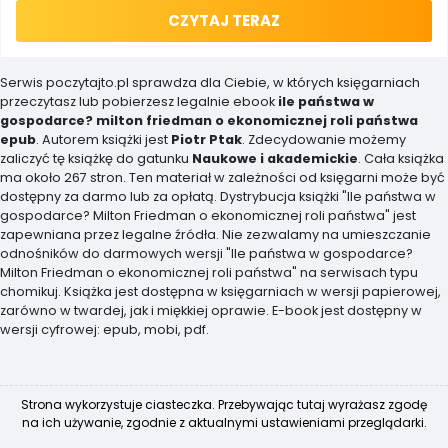
CZYTAJ TERAZ
Serwis poczytajto.pl sprawdza dla Ciebie, w których księgarniach
przeczytasz lub pobierzesz legalnie ebook
ile państwa w
gospodarce? milton friedman o ekonomicznej roli państwa
epub
. Autorem książki jest
Piotr Ptak
. Zdecydowanie możemy
zaliczyć tę książkę do gatunku
Naukowe i akademickie
. Cała książka
ma około 267 stron. Ten materiał w zależności od księgarni może być
dostępny za darmo lub za opłatą. Dystrybucja książki "Ile państwa w
gospodarce? Milton Friedman o ekonomicznej roli państwa" jest
zapewniana przez legalne źródła. Nie zezwalamy na umieszczanie
odnośników do darmowych wersji "Ile państwa w gospodarce?
Milton Friedman o ekonomicznej roli państwa" na serwisach typu
chomikuj. Książka jest dostępna w księgarniach w wersji papierowej,
zarówno w twardej, jak i miękkiej oprawie. E-book jest dostępny w
wersji cyfrowej: epub, mobi, pdf.
Strona wykorzystuje ciasteczka. Przebywając tutaj wyrażasz zgodę
na ich używanie, zgodnie z aktualnymi ustawieniami przeglądarki.