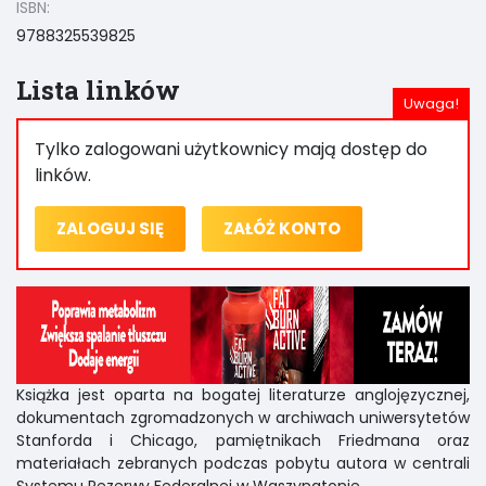
ISBN:
9788325539825
Lista linków
Tylko zalogowani użytkownicy mają dostęp do
linków.
ZALOGUJ SIĘ
ZAŁÓŻ KONTO
Książka jest oparta na bogatej literaturze anglojęzycznej,
dokumentach zgromadzonych w archiwach uniwersytetów
Stanforda i Chicago, pamiętnikach Friedmana oraz
materiałach zebranych podczas pobytu autora w centrali
Systemu Rezerwy Federalnej w Waszyngtonie.