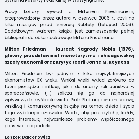
Pracę kończy wywiad z Miltonem Friedmanem,
przeprowadzony przez autora w czerwcu 2006 r., czyli na
kilka miesięcy przed śmiercią Noblisty (listopad 2006).
Dodatkowym walorem książki jest zamieszczenie pełnej
bibliografii dorobku naukowego Miltona Friedmana.
Milton Friedman
-
laureat Nagrody Nobla (1976),
główny przedstawiciel monetaryzmu i chicagowskiej
szkoły ekonomii oraz krytyk teorii Johna M. Keynesa
Milton Friedman był jednym z kilku najwybitniejszych
ekonomistów XX wieku. Wniósł wielki wkład zarówno do
teorii pieniądza i inflacji, jak i do analizy roli państwa w
społeczeństwie. (...) zalicza się go do najbardziej
wpływowych myślicieli świata. Piotr Ptak napisał całościową,
wnikliwą i komunikatywną książkę na temat dzieła i życia
tego wybitnego człowieka. Warto, aby przeczytał ją każdy,
kogo interesują najważniejsze problemy współczesnego
państwa i gospodarki.
Leszek Balcerowicz