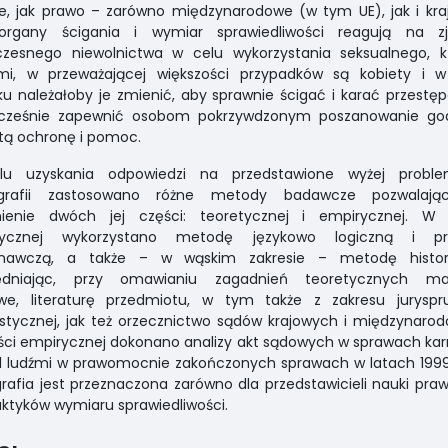
e, jak prawo – zarówno międzynarodowe (w tym UE), jak i kr
organy ścigania i wymiar sprawiedliwości reagują na zj
czesnego niewolnictwa w celu wykorzystania seksualnego, k
ami, w przeważającej większości przypadków są kobiety i w
ku należałoby je zmienić, aby sprawnie ścigać i karać przestę
cześnie zapewnić osobom pokrzywdzonym poszanowanie god
tą ochronę i pomoc.
u uzyskania odpowiedzi na przedstawione wyżej probl
rafii zastosowano różne metody badawcze pozwalaj
nienie dwóch jej części: teoretycznej i empirycznej. W 
tycznej wykorzystano metodę językowo logiczną i p
nawczą, a także – w wąskim zakresie – metodę histor
ędniając, przy omawianiu zagadnień teoretycznych mat
owe, literaturę przedmiotu, w tym także z zakresu juryspru
stycznej, jak też orzecznictwo sądów krajowych i międzynaro
ci empirycznej dokonano analizy akt sądowych w sprawach ka
l ludźmi w prawomocnie zakończonych sprawach w latach 1999
afia jest przeznaczona zarówno dla przedstawicieli nauki prawa
aktyków wymiaru sprawiedliwości.