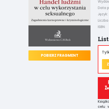
Wydaw
Data pu
Język:
Liczba
ISBN:
Lis
Tyl
POBIERZ FRAGMENT
Z
Książ
celu 