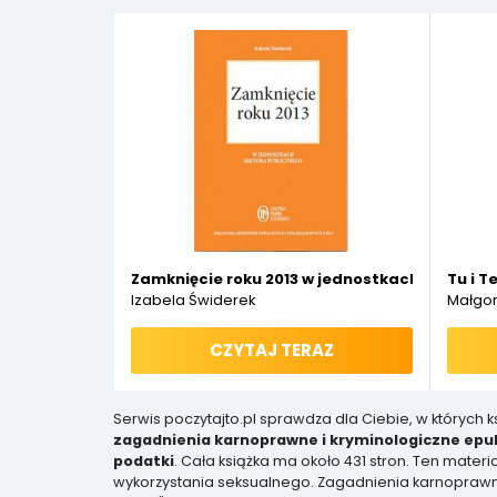
Zamknięcie roku 2013 w jednostkach sektora 
Tu i T
Izabela Świderek
Małgor
CZYTAJ TERAZ
Serwis poczytajto.pl sprawdza dla Ciebie, w których 
zagadnienia karnoprawne i kryminologiczne epu
podatki
. Cała książka ma około 431 stron. Ten mater
wykorzystania seksualnego. Zagadnienia karnoprawn