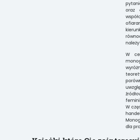
pytani
oraz 
współ
ofiar
kierun
równo
należy
W cel
monog
wyróż
teore
porów
uwzgl
źródł
femini
W częś
hande
Monogr
dla pr