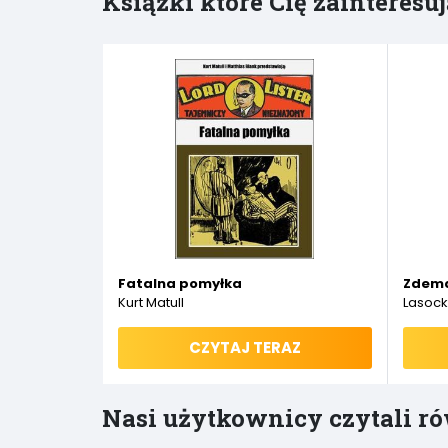
Książki które Cię zainteresuj
Fatalna pomyłka
Zdem
Kurt Matull
Lasock
CZYTAJ TERAZ
Nasi użytkownicy czytali ró