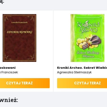
ą:
askowani
Kroniki Archeo. Sekret Wielk
i Franciszek
Agnieszka Stelmaszyk
CZYTAJ TERAZ
CZYTAJ TERAZ
wnież: