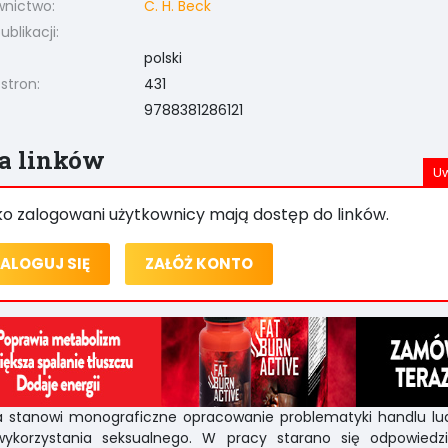
nictwo:
C. H. Beck
blikacji:
polski
 stron:
431
9788381286121
ta linków
ko zalogowani użytkownicy mają dostęp do linków.
ALOGUJ SIĘ
ZAŁÓŻ KONTO
ka stanowi monograficzne opracowanie problematyki handlu lu
wykorzystania seksualnego. W pracy starano się odpowiedz