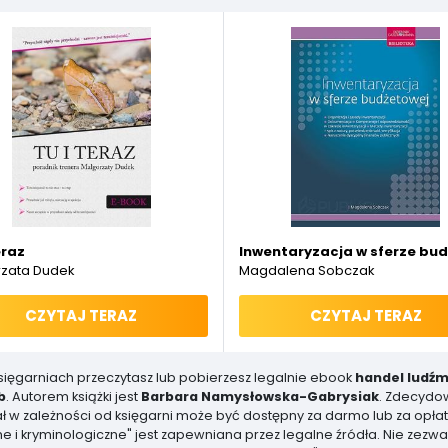
publicznego
eraz
Inwentaryzacja w sferze bu
zata Dudek
Magdalena Sobczak
CZYTAJ TERAZ
CZYTAJ TERAZ
księgarniach przeczytasz lub pobierzesz legalnie ebook
handel ludźm
b
. Autorem książki jest
Barbara Namysłowska-Gabrysiak
. Zdecydo
iał w zależności od księgarni może być dostępny za darmo lub za opłat
e i kryminologiczne" jest zapewniana przez legalne źródła. Nie z