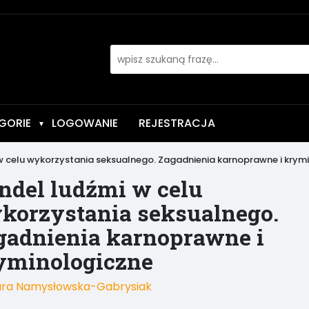
GORIE
LOGOWANIE
REJESTRACJA
▼
w celu wykorzystania seksualnego. Zagadnienia karnoprawne i krym
ndel ludźmi w celu
korzystania seksualnego.
gadnienia karnoprawne i
yminologiczne
ra Namysłowska-Gabrysiak