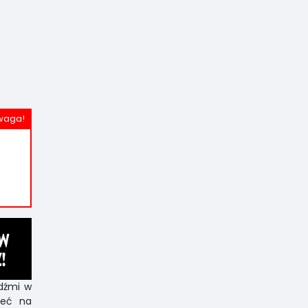
dźmi w
ieć na