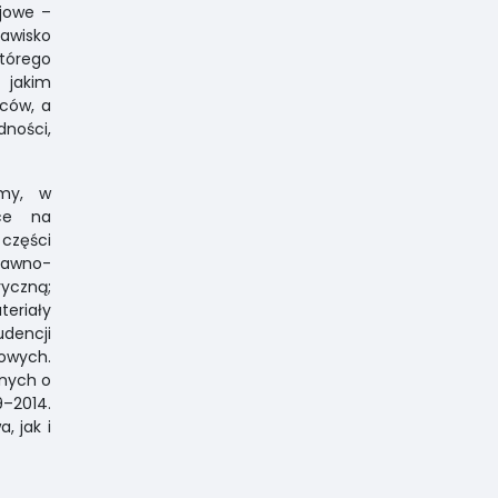
ajowe –
awisko
tórego
 jakim
pców, a
ności,
emy, w
ące na
części
rawno-
yczną;
eriały
dencji
dowych.
rnych o
–2014.
, jak i