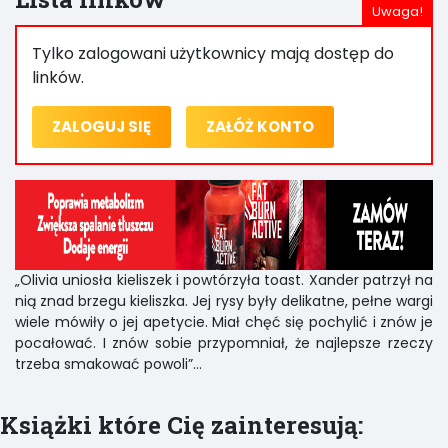
Tylko zalogowani użytkownicy mają dostęp do
linków.
ZALOGUJ SIĘ
ZAŁÓŻ KONTO
„Olivia uniosła kieliszek i powtórzyła toast. Xander patrzył na
nią znad brzegu kieliszka. Jej rysy były delikatne, pełne wargi
wiele mówiły o jej apetycie. Miał chęć się pochylić i znów je
pocałować. I znów sobie przypomniał, że najlepsze rzeczy
trzeba smakować powoli”...
Książki które Cię zainteresują: