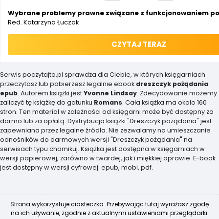
Wybrane problemy prawne związane z funkcjonowaniem por
Red. Katarzyna Łuczak
CZYTAJ TERAZ
Serwis poczytajto.pl sprawdza dla Ciebie, w których księgarniach
przeczytasz lub pobierzesz legalnie ebook
dreszczyk pożądania
epub
. Autorem książki jest
Yvonne Lindsay
. Zdecydowanie możemy
zaliczyć tę książkę do gatunku
Romans
. Cała książka ma około 160
stron. Ten materiał w zależności od księgarni może być dostępny za
darmo lub za opłatą. Dystrybucja książki "Dreszczyk pożądania" jest
zapewniana przez legalne źródła. Nie zezwalamy na umieszczanie
odnośników do darmowych wersji "Dreszczyk pożądania" na
serwisach typu chomikuj. Książka jest dostępna w księgarniach w
wersji papierowej, zarówno w twardej, jak i miękkiej oprawie. E-book
jest dostępny w wersji cyfrowej: epub, mobi, pdf.
Strona wykorzystuje ciasteczka. Przebywając tutaj wyrażasz zgodę
na ich używanie, zgodnie z aktualnymi ustawieniami przeglądarki.