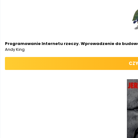
Programowanie Internetu rzeczy. Wprowadzenie do budowa
Andy King
CZY