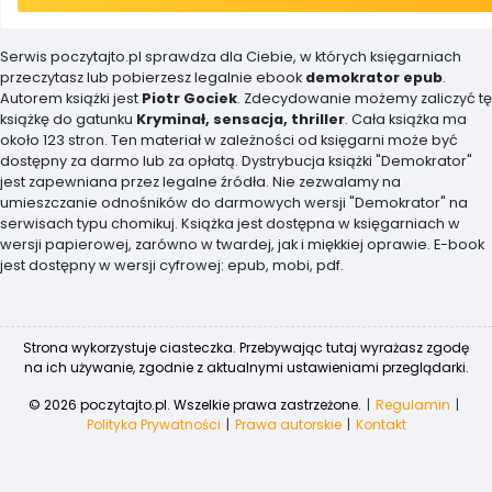
Serwis poczytajto.pl sprawdza dla Ciebie, w których księgarniach
przeczytasz lub pobierzesz legalnie ebook
demokrator epub
.
Autorem książki jest
Piotr Gociek
. Zdecydowanie możemy zaliczyć tę
książkę do gatunku
Kryminał, sensacja, thriller
. Cała książka ma
około 123 stron. Ten materiał w zależności od księgarni może być
dostępny za darmo lub za opłatą. Dystrybucja książki "Demokrator"
jest zapewniana przez legalne źródła. Nie zezwalamy na
umieszczanie odnośników do darmowych wersji "Demokrator" na
serwisach typu chomikuj. Książka jest dostępna w księgarniach w
wersji papierowej, zarówno w twardej, jak i miękkiej oprawie. E-book
jest dostępny w wersji cyfrowej: epub, mobi, pdf.
Strona wykorzystuje ciasteczka. Przebywając tutaj wyrażasz zgodę
na ich używanie, zgodnie z aktualnymi ustawieniami przeglądarki.
© 2026 poczytajto.pl. Wszelkie prawa zastrzeżone.
Regulamin
Polityka Prywatności
Prawa autorskie
Kontakt