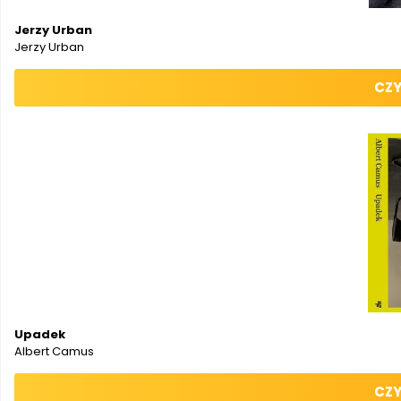
Jerzy Urban
Jerzy Urban
CZY
Upadek
Albert Camus
CZY