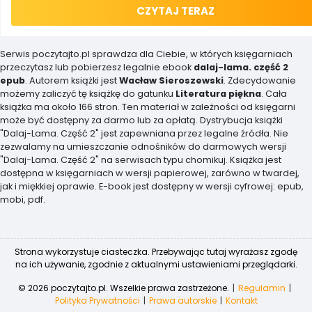
CZYTAJ TERAZ
Serwis poczytajto.pl sprawdza dla Ciebie, w których księgarniach
przeczytasz lub pobierzesz legalnie ebook
dalaj-lama. część 2
epub
. Autorem książki jest
Wacław Sieroszewski
. Zdecydowanie
możemy zaliczyć tę książkę do gatunku
Literatura piękna
. Cała
książka ma około 166 stron. Ten materiał w zależności od księgarni
może być dostępny za darmo lub za opłatą. Dystrybucja książki
"Dalaj-Lama. Część 2" jest zapewniana przez legalne źródła. Nie
zezwalamy na umieszczanie odnośników do darmowych wersji
"Dalaj-Lama. Część 2" na serwisach typu chomikuj. Książka jest
dostępna w księgarniach w wersji papierowej, zarówno w twardej,
jak i miękkiej oprawie. E-book jest dostępny w wersji cyfrowej: epub,
mobi, pdf.
Strona wykorzystuje ciasteczka. Przebywając tutaj wyrażasz zgodę
na ich używanie, zgodnie z aktualnymi ustawieniami przeglądarki.
© 2026 poczytajto.pl. Wszelkie prawa zastrzeżone.
Regulamin
Polityka Prywatności
Prawa autorskie
Kontakt