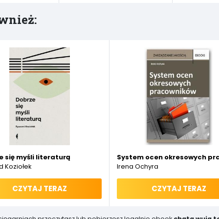
wnież:
h
 się myśli literaturą
System ocen okresowych pr
d Koziołek
Irena Ochyra
CZYTAJ TERAZ
CZYTAJ TERAZ
księgarniach przeczytasz lub pobierzesz legalnie ebook
chata wuja 