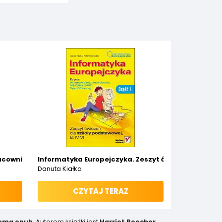
acowników
Informatyka Europejczyka. Zeszyt ćwiczeń dla szkoły
Danuta Kiałka
CZYTAJ TERAZ
toma epub
. Autorem książki jest
Harriet Beecher