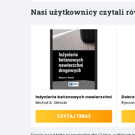
Nasi użytkownicy czytali ró
Inżynieria betonowych nawierzchni drogowyc
Dobrze
Michał A. Glinicki
Ryszar
CZYTAJ TERAZ
Serwis poczytajto.pl sprawdza dla Ciebie, w których 