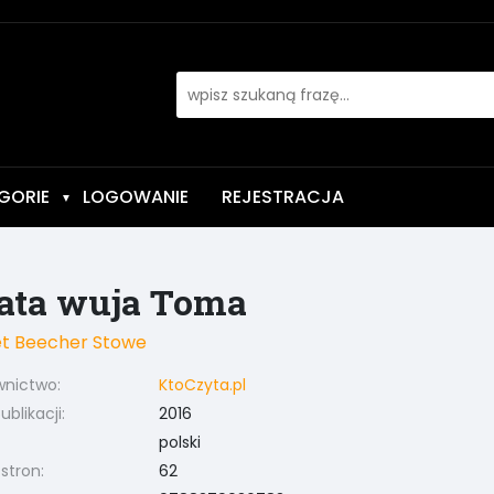
GORIE
LOGOWANIE
REJESTRACJA
▼
ata wuja Toma
et Beecher Stowe
nictwo:
KtoCzyta.pl
blikacji:
2016
polski
 stron:
62