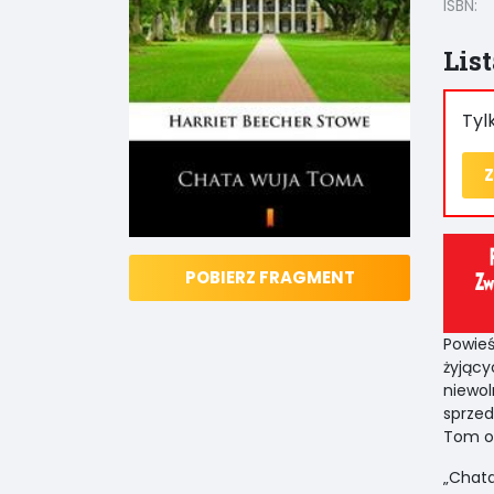
ISBN:
Lis
Tyl
Z
POBIERZ FRAGMENT
Powie
żyjąc
niewo
sprzed
Tom od
„Chat