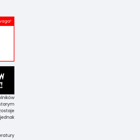
lników
starym
ostaje
 jednak
ratury