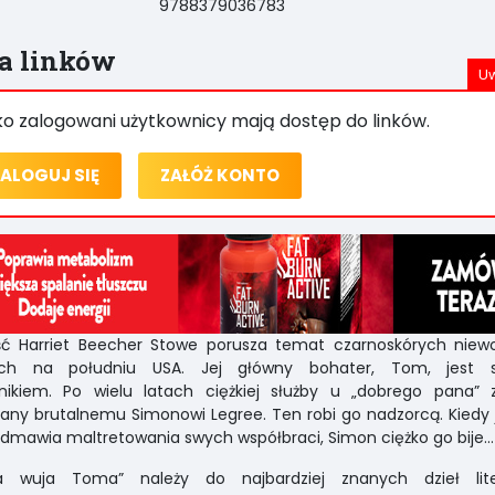
9788379036783
ta linków
ko zalogowani użytkownicy mają dostęp do linków.
ALOGUJ SIĘ
ZAŁÓŻ KONTO
ść Harriet Beecher Stowe porusza temat czarnoskórych niewo
ych na południu USA. Jej główny bohater, Tom, jest 
lnikiem. Po wielu latach ciężkiej służby u „dobrego pana” z
any brutalnemu Simonowi Legree. Ten robi go nadzorcą. Kiedy
mawia maltretowania swych współbraci, Simon ciężko go bije...
a wuja Toma” należy do najbardziej znanych dzieł lite