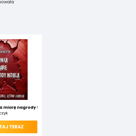
powała
a miarę nagrody Nobla
czyk
TAJ TERAZ