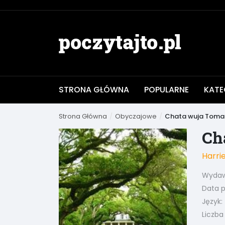
STRONA GŁÓWNA
POPULARNE
KATE
Strona Główna
Obyczajowe
Chata wuja Toma
Ch
Harri
Wydaw
Data pu
Język:
Liczba