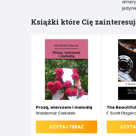
amery
jedyni
Książki które Cię zainteresuj
Prozą, wierszem i melodią
The Beautifu
Waldemar Ciekalski
F. Scott Fitzger
CZYTAJ TERAZ
CZYTA