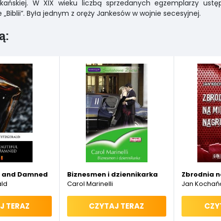
kańskiej. W XIX wieku liczbą sprzedanych egzemplarzy ustę
e „Biblii”. Była jednym z oręży Jankesów w wojnie secesyjnej.
ą:
l and Damned
Biznesmen i dziennikarka
Zbrodnia n
ald
Carol Marinelli
Jan Kochań
J TERAZ
CZYTAJ TERAZ
CZY