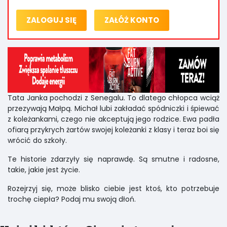
ZALOGUJ SIĘ
ZAŁÓŻ KONTO
Tata Janka pochodzi z Senegalu. To dlatego chłopca wciąż
przezywają Małpą. Michał lubi zakładać spódniczki i śpiewać
z koleżankami, czego nie akceptują jego rodzice. Ewa padła
ofiarą przykrych żartów swojej koleżanki z klasy i teraz boi się
wrócić do szkoły.
Te historie zdarzyły się naprawdę. Są smutne i radosne,
takie, jakie jest życie.
Rozejrzyj się, może blisko ciebie jest ktoś, kto potrzebuje
trochę ciepła? Podaj mu swoją dłoń.