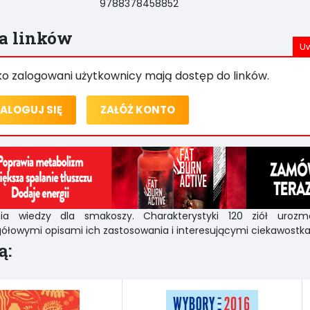
9788378458852
ta linków
ko zalogowani użytkownicy mają dostęp do linków.
ALOGUJ SIĘ
ZAŁÓŻ KONTO
nia wiedzy dla smakoszy. Charakterystyki 120 ziół urozm
ółowymi opisami ich zastosowania i interesującymi ciekawostka
ą: