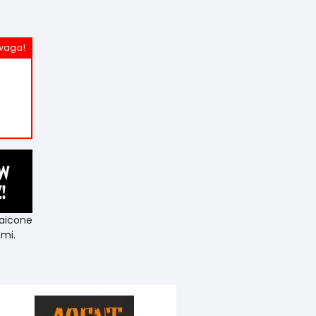
aicone
mi.