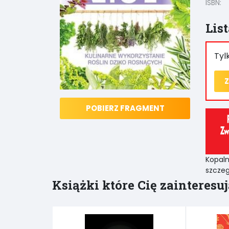
ISBN:
Lis
Tyl
Z
POBIERZ FRAGMENT
Kopal
szczeg
Książki które Cię zainteresuj