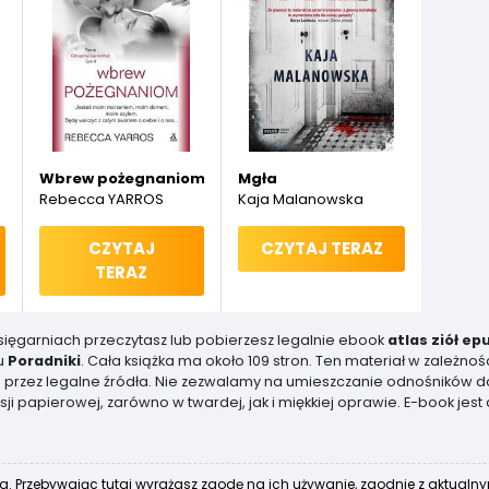
Wbrew pożegnaniom
Mgła
Rebecca YARROS
Kaja Malanowska
CZYTAJ
CZYTAJ TERAZ
TERAZ
księgarniach przeczytasz lub pobierzesz legalnie ebook
atlas ziół ep
u
Poradniki
. Cała książka ma około 109 stron. Ten materiał w zależno
iana przez legalne źródła. Nie zezwalamy na umieszczanie odnośników d
ji papierowej, zarówno w twardej, jak i miękkiej oprawie. E-book jest 
a. Przebywając tutaj wyrażasz zgodę na ich używanie, zgodnie z aktualn