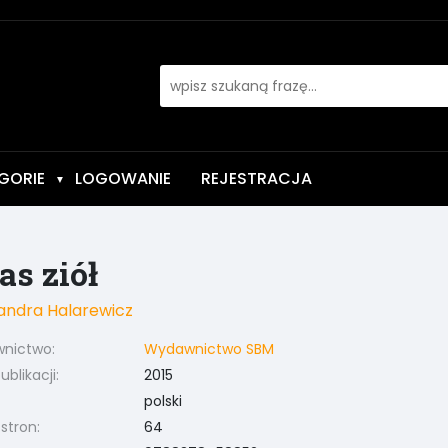
GORIE
LOGOWANIE
REJESTRACJA
▼
as ziół
andra Halarewicz
nictwo:
Wydawnictwo SBM
blikacji:
2015
polski
 stron:
64