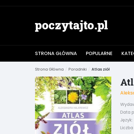
STRONA GŁÓWNA
POPULARNE
KATE
Strona Główna
Poradniki
Atlas ziół
Atl
Aleks
Wydaw
Data pu
Język:
Liczba