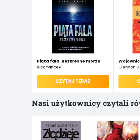
Piąta fala. Bezkresne morze
Wojownicz
Rick Yancey
Glennon D
CZYTAJ TERAZ
C
Nasi użytkownicy czytali ró