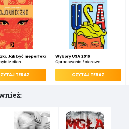
ki. Jak być nieperfekcyjną i szczęśliwą kobietą
Wybory USA 2016
oyle Melton
Opracowanie Zbiorowe
ZYTAJ TERAZ
CZYTAJ TERAZ
wnież: