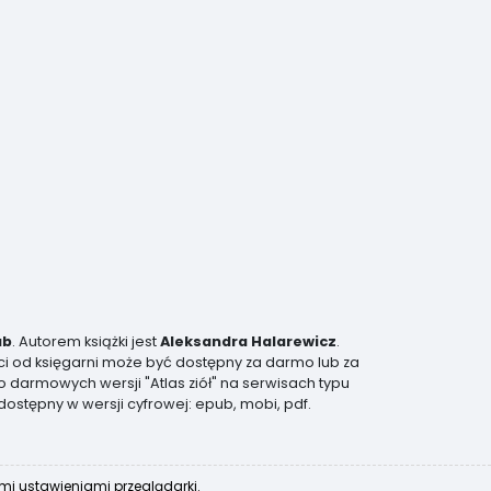
ub
. Autorem książki jest
Aleksandra Halarewicz
.
ści od księgarni może być dostępny za darmo lub za
o darmowych wersji "Atlas ziół" na serwisach typu
dostępny w wersji cyfrowej: epub, mobi, pdf.
ymi ustawieniami przeglądarki.