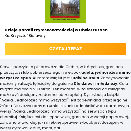
Dzieje parafii rzymskokatolickiej w Dźwierzutach
Ks. Krzysztof Bielawny
CZYTAJ TERAZ
Serwis poczytajto.pl sprawdza dla Ciebie, w których księgarniach
przeczytasz lub pobierzesz legalnie ebook
adela. jednorożec mimo
wszystko epub
. Autorem książki jest
Ludivine Irolla
. Zdecydowanie
możemy zaliczyć tę książkę do gatunku
Dla dzieci i młodzieży
. Cała
książka ma około 200 stron. Ten materiał w zależności od księgarni
może być dostępny za darmo lub za opłatą. Dystrybucja książki
"Adela. Jednorożec mimo wszystko" jest zapewniana przez legalne
źródła. Nie zezwalamy na umieszczanie odnośników do darmowych
wersji "Adela. Jednorożec mimo wszystko" na serwisach typu
chomikuj. Książka jest dostępna w księgarniach w wersji papierowej,
zarówno w twardej, jak i miękkiej oprawie. E-book jest dostępny w
wersji cyfrowej: epub, mobi, pdf.